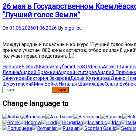
26 мая в Государственном Кремлёвск
“Лучший голос Земли”
On
01.06.2026
01.06.2026
By
olga_bu
Международный вокальный конкурс “Лучший голос Земли” 
приняли участие 800 юных артистов, отбор длился 8 дне
получает право представить […]
Новости
Filatov&Karas
Hollyflame
Leo
ST
Vteens
Аглая Шиловс
Ляпина
Андрей Бражкин
Андрей Ктитарев
Андрей Пряжни
Сенчукова
Виктория Захарова
Дарья Кузнецова
Денис Кля
Шуфутинский
Мия Бойко
Наталья Шамиладзе
Ольга Бубне
Найти:
Change language to