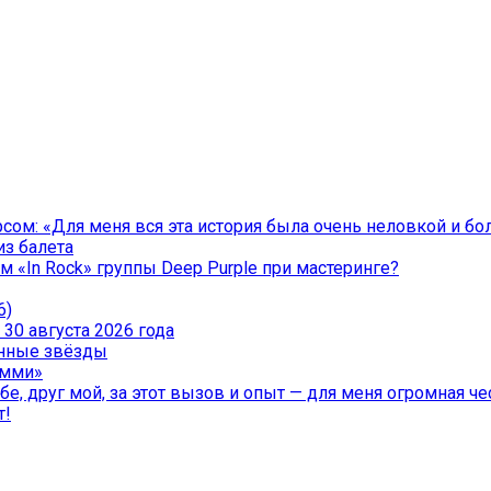
ом: «Для меня вся эта история была очень неловкой и бо
из балета
 «In Rock» группы Deep Purple при мастеринге?
6)
30 августа 2026 года
менные звёзды
эмми»
е, друг мой, за этот вызов и опыт — для меня огромная чес
т!