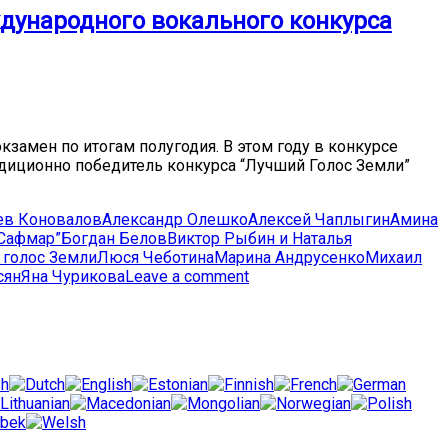
дународного вокального конкурса
замен по итогам полугодия. В этом году в конкурсе
радиционно победитель конкурса “Лучший Голос Земли”
ев Коновалов
Александр Олешко
Алексей Чаплыгин
Амина
“Сафмар”
Богдан Белов
Виктор Рыбин и Наталья
 голос Земли
Люся Чеботина
Марина Андрусенко
Михаил
сян
Яна Чурикова
Leave a comment