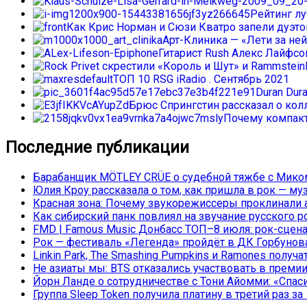
Рейтинг л
Как Крис Норман и Сюзи Кватро запели дуэтом
Арт-Клиника — «Лети за ней
Гитарист Rush Алекс Лайфс
ТОП 10 RSG iRadio . Сентябрь 2021
Duran Dur
Брюс Спрингстин рассказал о колл
Почему компакт
Последние публикации
Барабанщик MÖTLEY CRÜE о судебной тяжбе с Миком
Юлия Кроу рассказала о том, как пришла в рок — му
Красная зона: Почему звукорежиссеры проклинали а
Как сибирский панк повлиял на звучание русского р
FMD | Famous Music Донбасс ТОП–8 июля: рок-сцена
Рок — фестиваль «Легенда» пройдёт в ДК Горбунова 
Linkin Park, The Smashing Pumpkins и Ramones полу
Не азиаты мы: BTS отказались участвовать в преми
Йорн Ланде о сотрудничестве с Тони Айомми: «Спасиб
Группа Sleep Token получила платину в третий раз за 