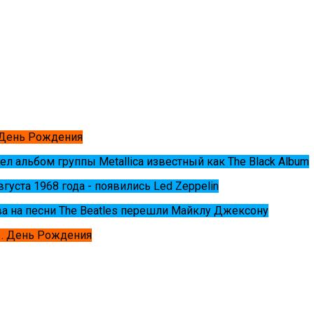
 День Рождения
ел альбом группы Metallica известный как The Black Album
августа 1968 года - появились Led Zeppelin
ва на песни The Beatles перешли Майклу Джексону
. День Рождения