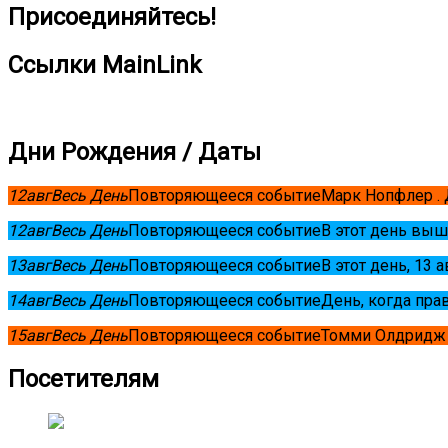
Присоединяйтесь!
Ссылки MainLink
Дни Рождения / Даты
12
авг
Весь День
Повторяющееся событие
Марк Нопфлер .
12
авг
Весь День
Повторяющееся событие
В этот день выш
13
авг
Весь День
Повторяющееся событие
В этот день, 13 
14
авг
Весь День
Повторяющееся событие
День, когда пра
15
авг
Весь День
Повторяющееся событие
Томми Олдридж 
Посетителям