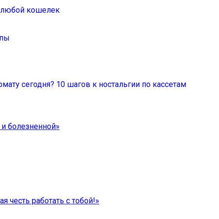
а любой кошелек
ппы
мату сегодня? 10 шагов к ностальгии по кассетам
 и болезненной»
я честь работать с тобой!»