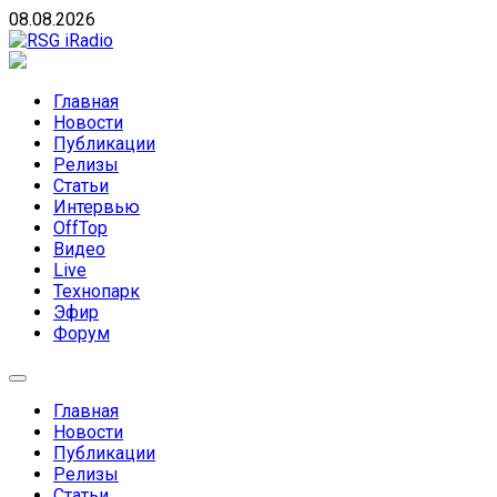
Skip
08.08.2026
to
content
RSG iRadio
RSG iRadio — Музыка различных музыкальных направлен
Главная
Новости
Публикации
Релизы
Статьи
Интервью
OffTop
Видео
Live
Технопарк
Эфир
Форум
Главная
Новости
Публикации
Релизы
Статьи