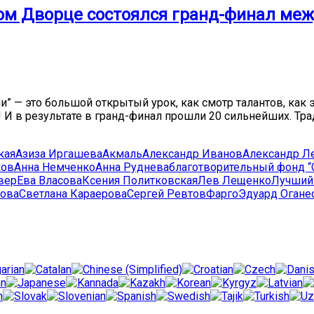
ом Дворце состоялся гранд-финал меж
— это большой открытый урок, как смотр талантов, как эк
й! И в результате в гранд-финал прошли 20 сильнейших. Т
кая
Азиза Иргашева
Акмаль
Александр Иванов
Александр Л
ков
Анна Немченко
Анна Руднева
благотворительный фонд 
вер
Ева Власова
Ксения Политковская
Лев Лещенко
Лучший
кова
Светлана Караерова
Сергей Ревтов
Фарго
Эдуард Огане