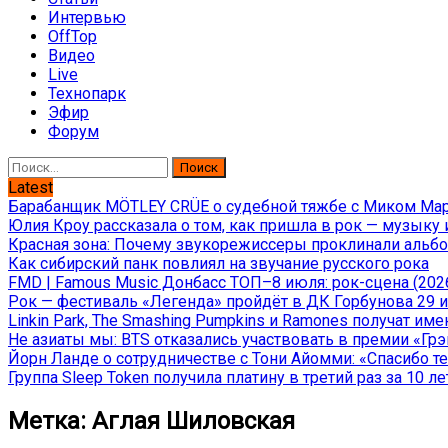
Интервью
OffTop
Видео
Live
Технопарк
Эфир
Форум
Найти:
Latest
Барабанщик MÖTLEY CRÜE о судебной тяжбе с Миком Марс
Юлия Кроу рассказала о том, как пришла в рок — музыку 
Красная зона: Почему звукорежиссеры проклинали альбом
Как сибирский панк повлиял на звучание русского рока
FMD | Famous Music Донбасс ТОП–8 июля: рок-сцена (202
Рок — фестиваль «Легенда» пройдёт в ДК Горбунова 29 и 
Linkin Park, The Smashing Pumpkins и Ramones получат и
Не азиаты мы: BTS отказались участвовать в премии «Гр
Йорн Ланде о сотрудничестве с Тони Айомми: «Спасибо теб
Группа Sleep Token получила платину в третий раз за 10 ле
Метка:
Аглая Шиловская