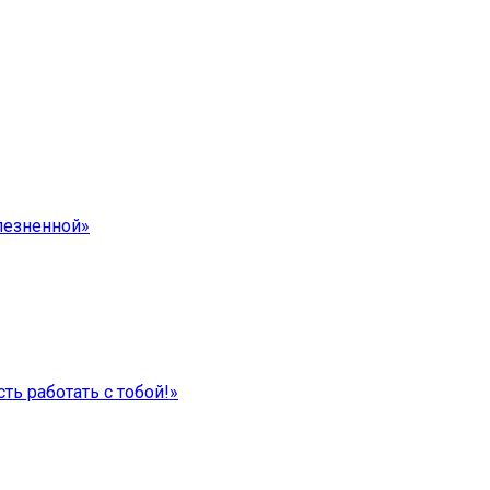
лезненной»
ть работать с тобой!»