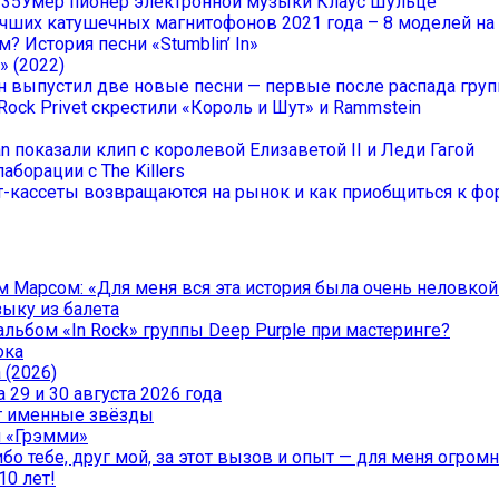
Умер пионер электронной музыки Клаус Шульце
учших катушечных магнитофонов 2021 года – 8 моделей н
? История песни «Stumblin’ In»
» (2022)
он выпустил две новые песни — первые после распада гру
Rock Privet скрестили «Король и Шут» и Rammstein
an показали клип с королевой Елизаветой II и Леди Гагой
аборации с The Killers
-кассеты возвращаются на рынок и как приобщиться к фор
 Марсом: «Для меня вся эта история была очень неловкой
зыку из балета
льбом «In Rock» группы Deep Purple при мастеринге?
ока
 (2026)
29 и 30 августа 2026 года
чат именные звёзды
и «Грэмми»
о тебе, друг мой, за этот вызов и опыт — для меня огромна
10 лет!