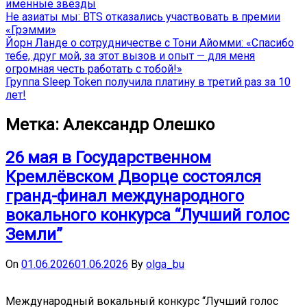
именные звёзды
Не азиаты мы: BTS отказались участвовать в премии
«Грэмми»
Йорн Ланде о сотрудничестве с Тони Айомми: «Спасибо
тебе, друг мой, за этот вызов и опыт — для меня
огромная честь работать с тобой!»
Группа Sleep Token получила платину в третий раз за 10
лет!
Метка:
Александр Олешко
26 мая в Государственном
Кремлёвском Дворце состоялся
гранд-финал международного
вокального конкурса “Лучший голос
Земли”
On
01.06.2026
01.06.2026
By
olga_bu
Международный вокальный конкурс “Лучший голос