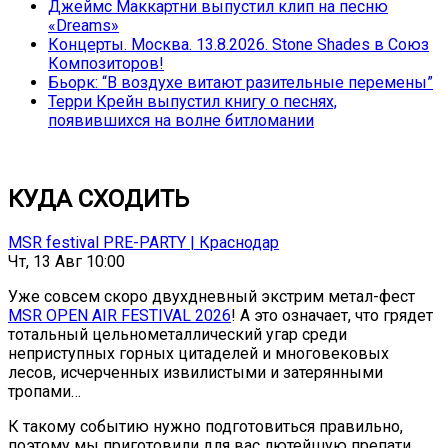
Джеймс Маккартни выпустил клип на песню
«Dreams»
Концерты. Москва. 13.8.2026. Stone Shades в Союз
Композиторов!
Бьорк: “В воздухе витают разительные перемены”
Терри Крейн выпустил книгу о песнях,
появившихся на волне битломании
КУДА СХОДИТЬ
MSR festival PRE-PARTY | Краснодар
Чт, 13 Авг 10:00
Уже совсем скоро двухдневный экстрим метал-фест
MSR OPEN AIR FESTIVAL 2026
! А это означает, что грядет
тотальный цельнометаллический угар среди
неприступных горных цитаделей и многовековых
лесов, исчерченных извилистыми и затерянными
тропами…
К такому событию нужно подготовиться правильно,
поэтому мы приготовили для вас лютейшую препати