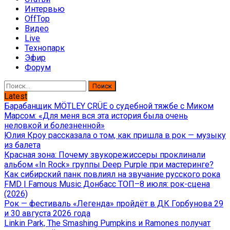
Интервью
OffTop
Видео
Live
Технопарк
Эфир
Форум
Найти:
Latest
Барабанщик MÖTLEY CRÜE о судебной тяжбе с Миком
Марсом: «Для меня вся эта история была очень
неловкой и болезненной»
Юлия Кроу рассказала о том, как пришла в рок — музыку
из балета
Красная зона: Почему звукорежиссеры проклинали
альбом «In Rock» группы Deep Purple при мастеринге?
Как сибирский панк повлиял на звучание русского рока
FMD | Famous Music Донбасс ТОП–8 июля: рок-сцена
(2026)
Рок — фестиваль «Легенда» пройдёт в ДК Горбунова 29
и 30 августа 2026 года
Linkin Park, The Smashing Pumpkins и Ramones получат