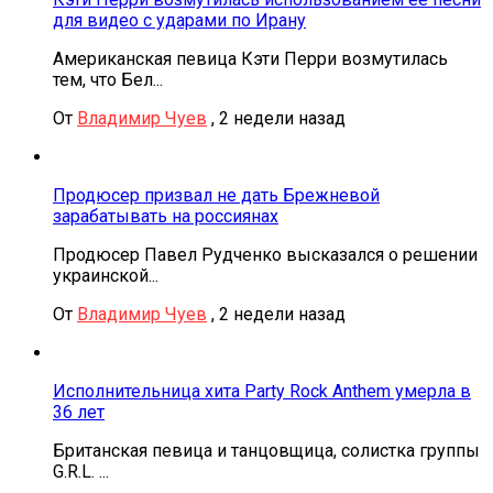
для видео с ударами по Ирану
Американская певица Кэти Перри возмутилась
тем, что Бел...
От
Владимир Чуев
,
2 недели назад
Продюсер призвал не дать Брежневой
зарабатывать на россиянах
Продюсер Павел Рудченко высказался о решении
украинской...
От
Владимир Чуев
,
2 недели назад
Исполнительница хита Party Rock Anthem умерла в
36 лет
Британская певица и танцовщица, солистка группы
G.R.L. ...