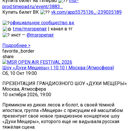
Купить билет на Timepad
msr-
prod.timepad.ru/event/3883…
Купить билет ВК
vk.com/app5575136_-239035189
официальное сообщество вк
t.me/msropenair
| канал в тг
инст —
@msropenair
Подробнее >
favorite_border
share
Шоу «Духи Мещеры» | 10.10 | Москва (Атмосфера)
Сб, 10 Окт 19:00
ПРЕЗЕНТАЦИЯ ГРАНДИОЗНОГО ШОУ «ДУХИ МЕЩЕРЫ»
Москва, Атмосфера
10 октября 2026, 19:00
Прямиком из диких лесов и болот, в своей тёмной
ипостаси, группа «Мещера» с присущим ей масштабом
презентует своё новое грандиозное концертное шоу
«Духи Мещеры», которого ещё не видывала русская
тяжёлая сцена.