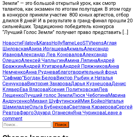
Земли” — это большой открытый урок, как смотр
талантов, как экзамен по итогам полугодия. В этом году
в конкурсе приняли участие 800 юных артистов, отбор
длился 8 дней! И в результате в гранд-финал прошли 20
сильнейших. Традиционно победитель конкурса
“Лучший Голос Земли” получает право представить […]
Новости
Filatov&Karas
Hollyflame
Leo
ST
Vteens
Аглая
Шиловская
Азиза Иргашева
Акмаль
Александр
Иванов
Александр Лев Коновалов
Александр
Олешко
Алексей Чаплыгин
Амина Ляпина
Андрей
Бражкин
Андрей Ктитарев
Андрей Пряжников
Анна
Немченко
Анна Руднева
благотворительный фонд
“Сафмар”
Богдан Белов
Виктор Рыбин и Наталья
Сенчукова
Виктория Захарова
Дарья Кузнецова
Денис
Клявер
Ева Власова
Ксения Политковская
Лев
Лещенко
Лучший голос Земли
Люся Чеботина
Марина
Андрусенко
Михаил Шуфутинский
Мия Бойко
Наталья
Шамиладзе
Ольга Бубнекова
Светлана Караерова
Сергей
Ревтов
Фарго
Эдуард Оганесян
Яна Чурикова
Leave a
comment
Найти: