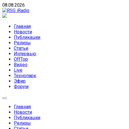
Skip
08.08.2026
to
content
RSG iRadio
RSG iRadio — Музыка различных музыкальных
направлений без возрастных ограничений
Главная
Новости
Публикации
Релизы
Статьи
Интервью
OffTop
Видео
Live
Технопарк
Эфир
Форум
Главная
Новости
Публикации
Релизы
Статьи