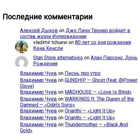
Последние комментарии
Алексей Дыков
on
Джо Линн Тёрнер войдёт в
состав жюри Интервидения
vladimir tchuew
on
80 лет со дня рождения
Кена Хенсли
Stan Store alternatives
on
Алан Парсонс. День
Рождения
Владимир Чуев
on
Песнь про утро
Владимир Чуев
on
GUNSHIP — Ghost (feat. @Power
Glove)
Владимир Чуев
on
MÄDHOUSE — «Love Is Blind»
Владимир Чуев
on
WARKINGS ft. The Queen of the
Damned — «Odin’s Sons»
Владимир Чуев
on
Orianthi — «Light It Up»
Владимир Чуев
on
Orianthi — «Light It Up»
Владимир Чуев
on
Thundermother — «Black And
Gold»