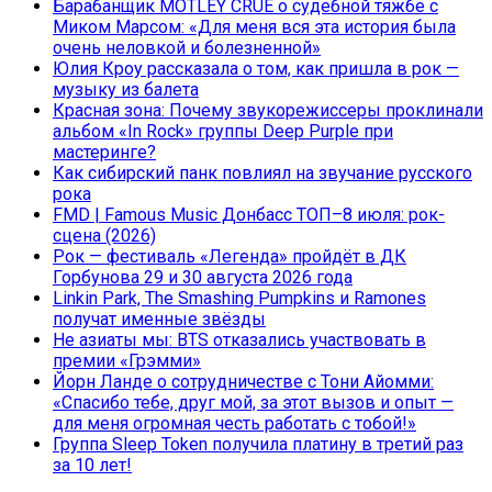
Барабанщик MÖTLEY CRÜE о судебной тяжбе с
Миком Марсом: «Для меня вся эта история была
очень неловкой и болезненной»
Юлия Кроу рассказала о том, как пришла в рок —
музыку из балета
Красная зона: Почему звукорежиссеры проклинали
альбом «In Rock» группы Deep Purple при
мастеринге?
Как сибирский панк повлиял на звучание русского
рока
FMD | Famous Music Донбасс ТОП–8 июля: рок-
сцена (2026)
Рок — фестиваль «Легенда» пройдёт в ДК
Горбунова 29 и 30 августа 2026 года
Linkin Park, The Smashing Pumpkins и Ramones
получат именные звёзды
Не азиаты мы: BTS отказались участвовать в
премии «Грэмми»
Йорн Ланде о сотрудничестве с Тони Айомми:
«Спасибо тебе, друг мой, за этот вызов и опыт —
для меня огромная честь работать с тобой!»
Группа Sleep Token получила платину в третий раз
за 10 лет!