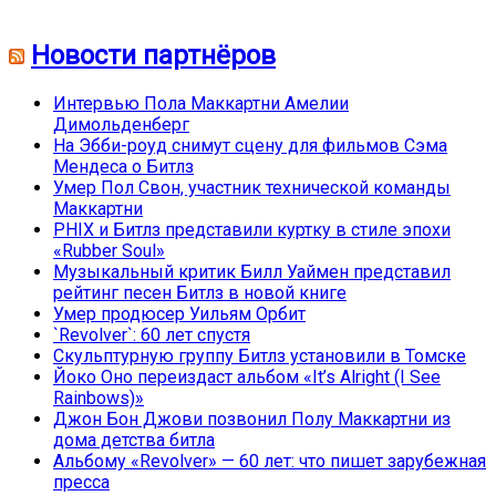
Новости партнёров
Интервью Пола Маккартни Амелии
Димольденберг
На Эбби-роуд снимут сцену для фильмов Сэма
Мендеса о Битлз
Умер Пол Свон, участник технической команды
Маккартни
PHIX и Битлз представили куртку в стиле эпохи
«Rubber Soul»
Музыкальный критик Билл Уаймен представил
рейтинг песен Битлз в новой книге
Умер продюсер Уильям Орбит
`Revolver`: 60 лет спустя
Скульптурную группу Битлз установили в Томске
Йоко Оно переиздаст альбом «It’s Alright (I See
Rainbows)»
Джон Бон Джови позвонил Полу Маккартни из
дома детства битла
Альбому «Revolver» — 60 лет: что пишет зарубежная
пресса