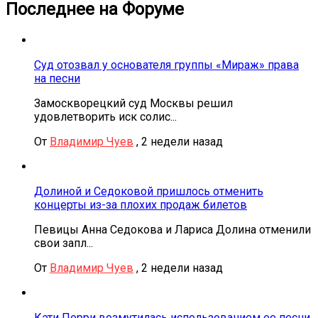
Последнее на Форуме
Суд отозвал у основателя группы «Мираж» права
на песни
Замоскворецкий суд Москвы решил
удовлетворить иск солис...
От
Владимир Чуев
,
2 недели назад
Долиной и Седоковой пришлось отменить
концерты из-за плохих продаж билетов
Певицы Анна Седокова и Лариса Долина отменили
свои запл...
От
Владимир Чуев
,
2 недели назад
Кэти Перри возмутилась использованием ее песни