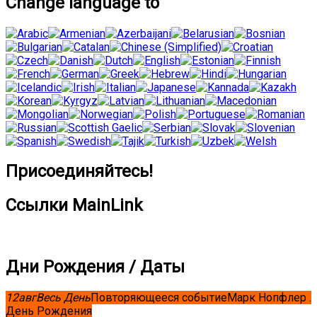
Change language to
Присоединяйтесь!
Ссылки MainLink
Дни Рождения / Даты
12
авг
Весь День
Повторяющееся событие
Марк Нопфлер .
День Рождения