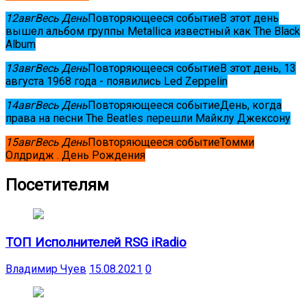
12
авг
Весь День
Повторяющееся событие
В этот день
вышел альбом группы Metallica известный как The Black
Album
13
авг
Весь День
Повторяющееся событие
В этот день, 13
августа 1968 года - появились Led Zeppelin
14
авг
Весь День
Повторяющееся событие
День, когда
права на песни The Beatles перешли Майклу Джексону
15
авг
Весь День
Повторяющееся событие
Томми
Олдридж . День Рождения
Посетителям
ТОП Исполнителей RSG iRadio
Владимир Чуев
15.08.2021
0