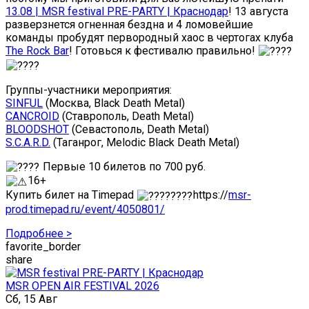
13.08 | MSR festival PRE-PARTY | Краснодар
! 13 августа
разверзнется огненная бездна и 4 ломовейшие
команды пробудят первородный хаос в чертогах клуба
The Rock Bar
! Готовься к фестивалю правильно!
Группы-участники мероприятия:
SINFUL
(Москва, Black Death Metal)
CANCROID
(Ставрополь, Death Metal)
BLOODSHOT
(Севастополь, Death Metal)
S.C.A.R.D.
(Таганрог, Melodic Black Death Metal)
Первые 10 билетов по 700 руб.
16+
Купить билет на Timepad
https://
msr-
prod.timepad.ru/event/4050801/
Подробнее >
favorite_border
share
MSR OPEN AIR FESTIVAL 2026
Сб, 15 Авг