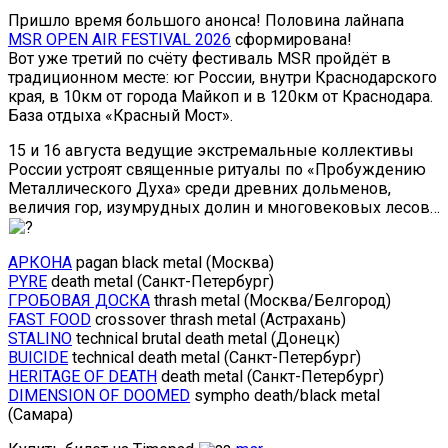
Пришло время большого анонса! Половина лайнапа
MSR OPEN AIR FESTIVAL 2026
сформирована!
Вот уже третий по счёту фестиваль MSR пройдёт в
традиционном месте: юг России, внутри Краснодарского
края, в 10км от города Майкоп и в 120км от Краснодара.
База отдыха «Красный Мост».
15 и 16 августа ведущие экстремальные коллективы
России устроят священные ритуалы по «Пробуждению
Металлического Духа» среди древних дольменов,
величия гор, изумрудных долин и многовековых лесов…
АРКОНА
pagan black metal (Москва)
PYRE
death metal (Санкт-Петербург)
ГРОБОВАЯ ДОСКА
thrash metal (Москва/Белгород)
FAST FOOD
crossover thrash metal (Астрахань)
STALINO
technical brutal death metal (Донецк)
BUICIDE
technical death metal (Санкт-Петербург)
HERITAGE OF DEATH
death metal (Санкт-Петербург)
DIMENSION OF DOOMED
sympho death/black metal
(Самара)