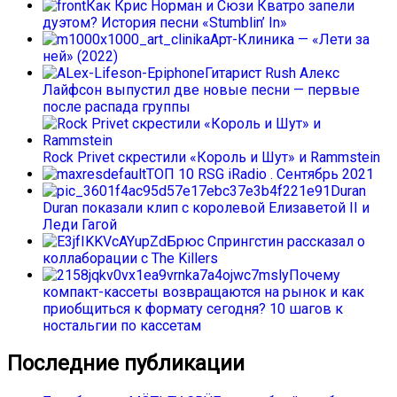
Как Крис Норман и Сюзи Кватро запели
дуэтом? История песни «Stumblin’ In»
Арт-Клиника — «Лети за
ней» (2022)
Гитарист Rush Алекс
Лайфсон выпустил две новые песни — первые
после распада группы
Rock Privet скрестили «Король и Шут» и Rammstein
ТОП 10 RSG iRadio . Сентябрь 2021
Duran
Duran показали клип с королевой Елизаветой II и
Леди Гагой
Брюс Спрингстин рассказал о
коллаборации с The Killers
Почему
компакт-кассеты возвращаются на рынок и как
приобщиться к формату сегодня? 10 шагов к
ностальгии по кассетам
Последние публикации