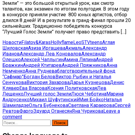
Земли” — это большой открытый урок, как смотр
талантов, как экзамен по итогам полугодия. В этом году
в конкурсе приняли участие 800 юных артистов, отбор
длился 8 дней! И в результате в гранд-финал прошли 20
сильнейших. Традиционно победитель конкурса
“Лучший Голос Земли” получает право представить […]
Новости
Filatov&Karas
Hollyflame
Leo
ST
Vteens
Аглая
Шиловская
Азиза Иргашева
Акмаль
Александр
Иванов
Александр Лев Коновалов
Александр
Олешко
Алексей Чаплыгин
Амина Ляпина
Андрей
Бражкин
Андрей Ктитарев
Андрей Пряжников
Анна
Немченко
Анна Руднева
благотворительный фонд
“Сафмар”
Богдан Белов
Виктор Рыбин и Наталья
Сенчукова
Виктория Захарова
Дарья Кузнецова
Денис
Клявер
Ева Власова
Ксения Политковская
Лев
Лещенко
Лучший голос Земли
Люся Чеботина
Марина
Андрусенко
Михаил Шуфутинский
Мия Бойко
Наталья
Шамиладзе
Ольга Бубнекова
Светлана Караерова
Сергей
Ревтов
Фарго
Эдуард Оганесян
Яна Чурикова
Leave a
comment
Найти: