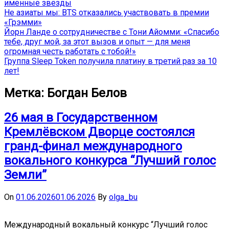
именные звёзды
Не азиаты мы: BTS отказались участвовать в премии
«Грэмми»
Йорн Ланде о сотрудничестве с Тони Айомми: «Спасибо
тебе, друг мой, за этот вызов и опыт — для меня
огромная честь работать с тобой!»
Группа Sleep Token получила платину в третий раз за 10
лет!
Метка:
Богдан Белов
26 мая в Государственном
Кремлёвском Дворце состоялся
гранд-финал международного
вокального конкурса “Лучший голос
Земли”
On
01.06.2026
01.06.2026
By
olga_bu
Международный вокальный конкурс “Лучший голос