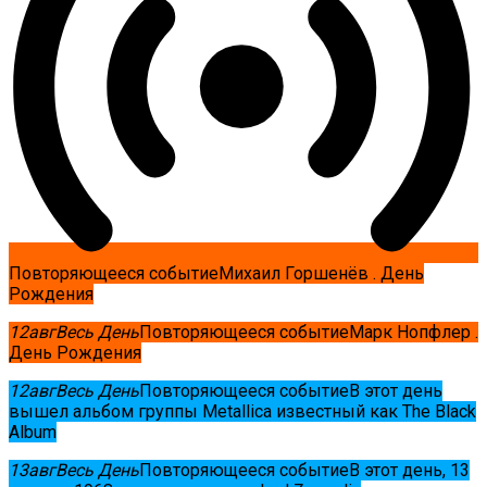
Повторяющееся событие
Михаил Горшенёв . День
Рождения
12
авг
Весь День
Повторяющееся событие
Марк Нопфлер .
День Рождения
12
авг
Весь День
Повторяющееся событие
В этот день
вышел альбом группы Metallica известный как The Black
Album
13
авг
Весь День
Повторяющееся событие
В этот день, 13