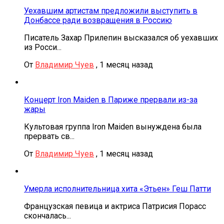
Уехавшим артистам предложили выступить в
Донбассе ради возвращения в Россию
Писатель Захар Прилепин высказался об уехавших
из Росси...
От
Владимир Чуев
,
1 месяц назад
Концерт Iron Maiden в Париже прервали из-за
жары
Культовая группа Iron Maiden вынуждена была
прервать св...
От
Владимир Чуев
,
1 месяц назад
Умерла исполнительница хита «Этьен» Геш Патти
Французская певица и актриса Патрисия Порасс
скончалась...