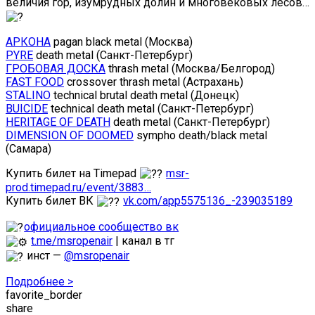
величия гор, изумрудных долин и многовековых лесов…
АРКОНА
pagan black metal (Москва)
PYRE
death metal (Санкт-Петербург)
ГРОБОВАЯ ДОСКА
thrash metal (Москва/Белгород)
FAST FOOD
crossover thrash metal (Астрахань)
STALINO
technical brutal death metal (Донецк)
BUICIDE
technical death metal (Санкт-Петербург)
HERITAGE OF DEATH
death metal (Санкт-Петербург)
DIMENSION OF DOOMED
sympho death/black metal
(Самара)
Купить билет на Timepad
msr-
prod.timepad.ru/event/3883…
Купить билет ВК
vk.com/app5575136_-239035189
официальное сообщество вк
t.me/msropenair
| канал в тг
инст —
@msropenair
Подробнее >
favorite_border
share