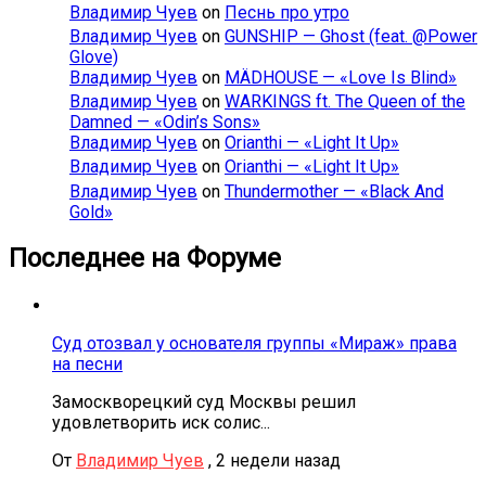
Владимир Чуев
on
Песнь про утро
Владимир Чуев
on
GUNSHIP — Ghost (feat. @Power
Glove)
Владимир Чуев
on
MÄDHOUSE — «Love Is Blind»
Владимир Чуев
on
WARKINGS ft. The Queen of the
Damned — «Odin’s Sons»
Владимир Чуев
on
Orianthi — «Light It Up»
Владимир Чуев
on
Orianthi — «Light It Up»
Владимир Чуев
on
Thundermother — «Black And
Gold»
Последнее на Форуме
Суд отозвал у основателя группы «Мираж» права
на песни
Замоскворецкий суд Москвы решил
удовлетворить иск солис...
От
Владимир Чуев
,
2 недели назад