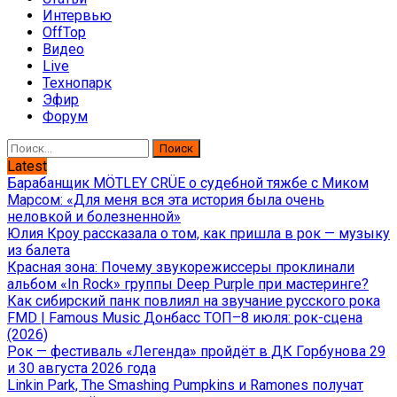
Интервью
OffTop
Видео
Live
Технопарк
Эфир
Форум
Найти:
Latest
Барабанщик MÖTLEY CRÜE о судебной тяжбе с Миком
Марсом: «Для меня вся эта история была очень
неловкой и болезненной»
Юлия Кроу рассказала о том, как пришла в рок — музыку
из балета
Красная зона: Почему звукорежиссеры проклинали
альбом «In Rock» группы Deep Purple при мастеринге?
Как сибирский панк повлиял на звучание русского рока
FMD | Famous Music Донбасс ТОП–8 июля: рок-сцена
(2026)
Рок — фестиваль «Легенда» пройдёт в ДК Горбунова 29
и 30 августа 2026 года
Linkin Park, The Smashing Pumpkins и Ramones получат