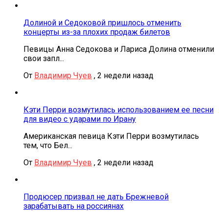
Долиной и Седоковой пришлось отменить
концерты из-за плохих продаж билетов
Певицы Анна Седокова и Лариса Долина отменили
свои запл...
От
Владимир Чуев
,
2 недели назад
Кэти Перри возмутилась использованием ее песни
для видео с ударами по Ирану
Американская певица Кэти Перри возмутилась
тем, что Бел...
От
Владимир Чуев
,
2 недели назад
Продюсер призвал не дать Брежневой
зарабатывать на россиянах