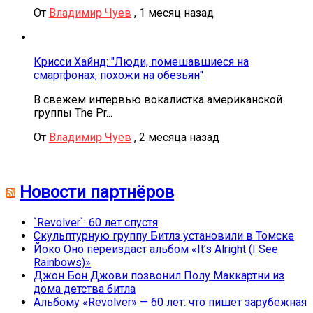
От
Владимир Чуев
,
1 месяц назад
Крисси Хайнд: "Люди, помешавшиеся на
смартфонах, похожи на обезьян"
В свежем интервью вокалистка американской
группы The Pr...
От
Владимир Чуев
,
2 месяца назад
Новости партнёров
`Revolver`: 60 лет спустя
Скульптурную группу Битлз установили в Томске
Йоко Оно переиздаст альбом «It’s Alright (I See
Rainbows)»
Джон Бон Джови позвонил Полу Маккартни из
дома детства битла
Альбому «Revolver» — 60 лет: что пишет зарубежная