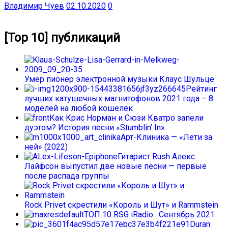
Владимир Чуев
02.10.2020
0
[Top 10] публикаций
Умер пионер электронной музыки Клаус Шульце
Рейтинг
лучших катушечных магнитофонов 2021 года – 8
моделей на любой кошелек
Как Крис Норман и Сюзи Кватро запели
дуэтом? История песни «Stumblin’ In»
Арт-Клиника — «Лети за
ней» (2022)
Гитарист Rush Алекс
Лайфсон выпустил две новые песни — первые
после распада группы
Rock Privet скрестили «Король и Шут» и Rammstein
ТОП 10 RSG iRadio . Сентябрь 2021
Duran