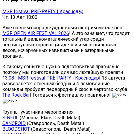
MSR festival PRE-PARTY | Краснодар
Чт, 13 Авг 10:00
Уже совсем скоро двухдневный экстрим метал-фест
MSR OPEN AIR FESTIVAL 2026
! А это означает, что грядет
тотальный цельнометаллический угар среди
неприступных горных цитаделей и многовековых
лесов, исчерченных извилистыми и затерянными
тропами…
К такому событию нужно подготовиться правильно,
поэтому мы приготовили для вас лютейшую препати
13.08 | MSR festival PRE-PARTY | Краснодар
! 13 августа
разверзнется огненная бездна и 4 ломовейшие
команды пробудят первородный хаос в чертогах клуба
The Rock Bar
! Готовься к фестивалю правильно!
Группы-участники мероприятия:
SINFUL
(Москва, Black Death Metal)
CANCROID
(Ставрополь, Death Metal)
BLOODSHOT
(Севастополь, Death Metal)