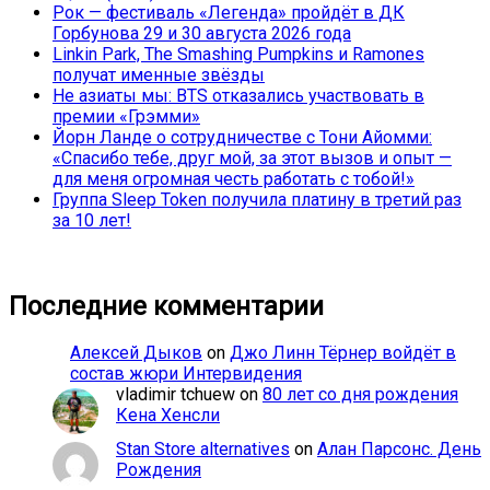
Рок — фестиваль «Легенда» пройдёт в ДК
Горбунова 29 и 30 августа 2026 года
Linkin Park, The Smashing Pumpkins и Ramones
получат именные звёзды
Не азиаты мы: BTS отказались участвовать в
премии «Грэмми»
Йорн Ланде о сотрудничестве с Тони Айомми:
«Спасибо тебе, друг мой, за этот вызов и опыт —
для меня огромная честь работать с тобой!»
Группа Sleep Token получила платину в третий раз
за 10 лет!
Последние комментарии
Алексей Дыков
on
Джо Линн Тёрнер войдёт в
состав жюри Интервидения
vladimir tchuew
on
80 лет со дня рождения
Кена Хенсли
Stan Store alternatives
on
Алан Парсонс. День
Рождения