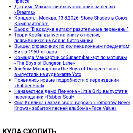
пресса
Джеймс Маккартни выпустил клип на песню
«Dreams»
Концерты. Москва. 13.8.2026. Stone Shades в Союз
Композиторов!
Бьорк: “В воздухе витают разительные перемены”
Терри Крейн выпустил книгу о песнях,
появившихся на волне битломании
Вышел справочник по коллекционным предметам
Битлз 1960-х годов
Команда Маккартни собирает фан-арт по мотивам
«The Boys of Dungeon Lane»
Альбом Маккартни «The Boys of Dungeon Lane»
выпустили на аудиокарте Yoto
Появились новые подробности о переиздании
«Rubber Soul»
Неизвестное демо Леннона «Little Girl» выпустят в
переиздании «Rubber Soul»
Фил Коллинз назвал свою версию «Tomorrow Never
Knows» забытой песней альбома «Face Value»
КУДА СХОДИТЬ