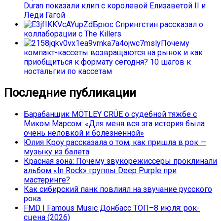
Duran показали клип с королевой Елизаветой II и
Леди Гагой
Брюс Спрингстин рассказал о
коллаборации с The Killers
Почему
компакт-кассеты возвращаются на рынок и как
приобщиться к формату сегодня? 10 шагов к
ностальгии по кассетам
Последние публикации
Барабанщик MÖTLEY CRÜE о судебной тяжбе с
Миком Марсом: «Для меня вся эта история была
очень неловкой и болезненной»
Юлия Кроу рассказала о том, как пришла в рок —
музыку из балета
Красная зона: Почему звукорежиссеры проклинали
альбом «In Rock» группы Deep Purple при
мастеринге?
Как сибирский панк повлиял на звучание русского
рока
FMD | Famous Music Донбасс ТОП–8 июля: рок-
сцена (2026)