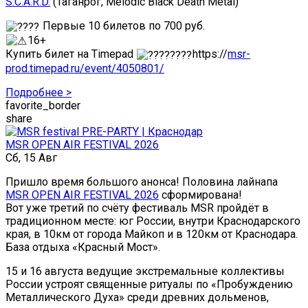
S.C.A.R.D.
(Таганрог, Melodic Black Death Metal)
Первые 10 билетов по 700 руб.
16+
Купить билет на Timepad
https://
msr-
prod.timepad.ru/event/4050801/
Подробнее >
favorite_border
share
MSR OPEN AIR FESTIVAL 2026
Сб, 15 Авг
Пришло время большого анонса! Половина лайнапа
MSR OPEN AIR FESTIVAL 2026
сформирована!
Вот уже третий по счёту фестиваль MSR пройдёт в
традиционном месте: юг России, внутри Краснодарского
края, в 10км от города Майкоп и в 120км от Краснодара.
База отдыха «Красный Мост».
15 и 16 августа ведущие экстремальные коллективы
России устроят священные ритуалы по «Пробуждению
Металлического Духа» среди древних дольменов,