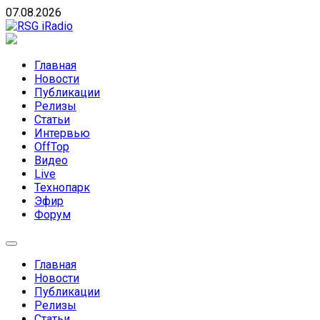
Skip
07.08.2026
to
content
RSG iRadio
RSG iRadio — Музыка различных музыкальных
направлений без возрастных ограничений
Главная
Новости
Публикации
Релизы
Статьи
Интервью
OffTop
Видео
Live
Технопарк
Эфир
Форум
Главная
Новости
Публикации
Релизы
Статьи