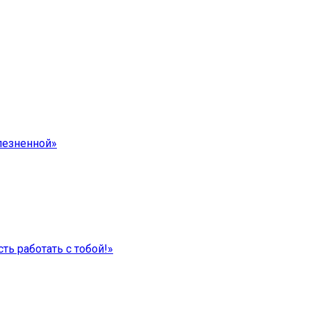
лезненной»
ть работать с тобой!»