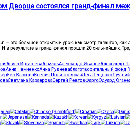
ом Дворце состоялся гранд-финал меж
— это большой открытый урок, как смотр талантов, как эк
й! И в результате в гранд-финал прошли 20 сильнейших. Т
кая
Азиза Иргашева
Акмаль
Александр Иванов
Александр Л
ков
Анна Немченко
Анна Руднева
благотворительный фонд 
вер
Ева Власова
Ксения Политковская
Лев Лещенко
Лучший
кова
Светлана Караерова
Сергей Ревтов
Фарго
Эдуард Огане