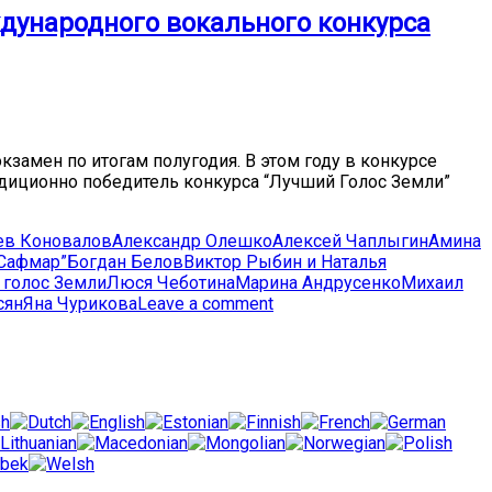
дународного вокального конкурса
замен по итогам полугодия. В этом году в конкурсе
радиционно победитель конкурса “Лучший Голос Земли”
ев Коновалов
Александр Олешко
Алексей Чаплыгин
Амина
“Сафмар”
Богдан Белов
Виктор Рыбин и Наталья
 голос Земли
Люся Чеботина
Марина Андрусенко
Михаил
сян
Яна Чурикова
Leave a comment