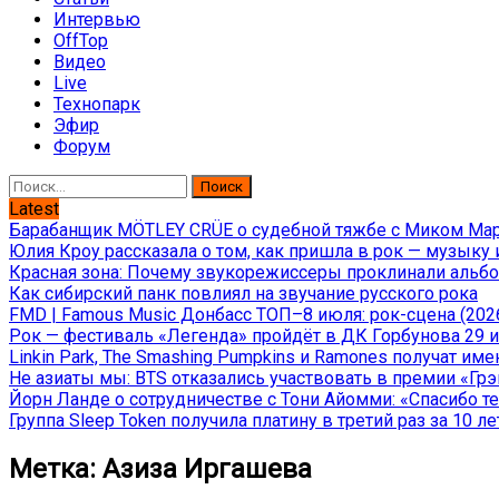
Интервью
OffTop
Видео
Live
Технопарк
Эфир
Форум
Найти:
Latest
Барабанщик MÖTLEY CRÜE о судебной тяжбе с Миком Марс
Юлия Кроу рассказала о том, как пришла в рок — музыку 
Красная зона: Почему звукорежиссеры проклинали альбом
Как сибирский панк повлиял на звучание русского рока
FMD | Famous Music Донбасс ТОП–8 июля: рок-сцена (202
Рок — фестиваль «Легенда» пройдёт в ДК Горбунова 29 и 
Linkin Park, The Smashing Pumpkins и Ramones получат и
Не азиаты мы: BTS отказались участвовать в премии «Гр
Йорн Ланде о сотрудничестве с Тони Айомми: «Спасибо теб
Группа Sleep Token получила платину в третий раз за 10 ле
Метка:
Азиза Иргашева