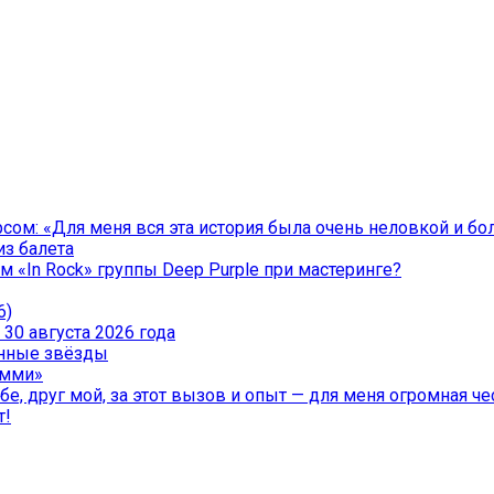
ом: «Для меня вся эта история была очень неловкой и бо
из балета
 «In Rock» группы Deep Purple при мастеринге?
6)
30 августа 2026 года
менные звёзды
эмми»
е, друг мой, за этот вызов и опыт — для меня огромная чес
т!