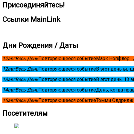
Присоединяйтесь!
Ссылки MainLink
Дни Рождения / Даты
12
авг
Весь День
Повторяющееся событие
Марк Нопфлер .
12
авг
Весь День
Повторяющееся событие
В этот день выш
13
авг
Весь День
Повторяющееся событие
В этот день, 13 
14
авг
Весь День
Повторяющееся событие
День, когда пра
15
авг
Весь День
Повторяющееся событие
Томми Олдридж 
Посетителям