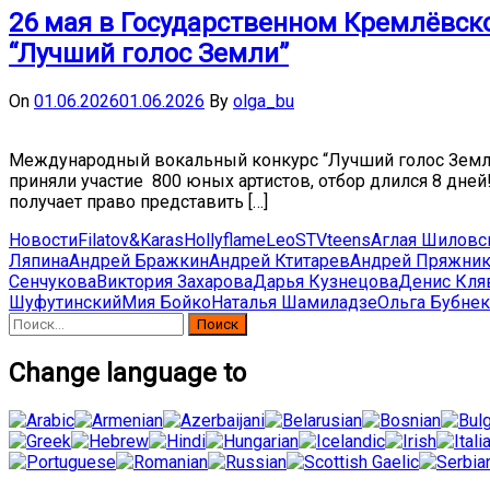
26 мая в Государственном Кремлёвск
“Лучший голос Земли”
On
01.06.2026
01.06.2026
By
olga_bu
Международный вокальный конкурс “Лучший голос Земли” 
приняли участие 800 юных артистов, отбор длился 8 дне
получает право представить […]
Новости
Filatov&Karas
Hollyflame
Leo
ST
Vteens
Аглая Шиловс
Ляпина
Андрей Бражкин
Андрей Ктитарев
Андрей Пряжни
Сенчукова
Виктория Захарова
Дарья Кузнецова
Денис Кля
Шуфутинский
Мия Бойко
Наталья Шамиладзе
Ольга Бубне
Найти:
Change language to