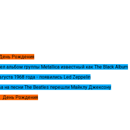
 День Рождения
ел альбом группы Metallica известный как The Black Album
августа 1968 года - появились Led Zeppelin
ва на песни The Beatles перешли Майклу Джексону
. День Рождения