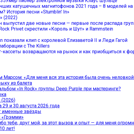
Умер пионер электронной музыки Клаус Шульце
учших катушечных магнитофонов 2021 года – 8 моделей н
? История песни «Stumblin’ In»
» (2022)
он выпустил две новые песни — первые после распада гру
Rock Privet скрестили «Король и Шут» и Rammstein
an показали клип с королевой Елизаветой II и Леди Гагой
аборации с The Killers
-кассеты возвращаются на рынок и как приобщиться к фор
 Марсом: «Для меня вся эта история была очень неловкой
зыку из балета
льбом «In Rock» группы Deep Purple при мастеринге?
ока
 (2026)
29 и 30 августа 2026 года
чат именные звёзды
и «Грэмми»
о тебе, друг мой, за этот вызов и опыт — для меня огромна
10 лет!