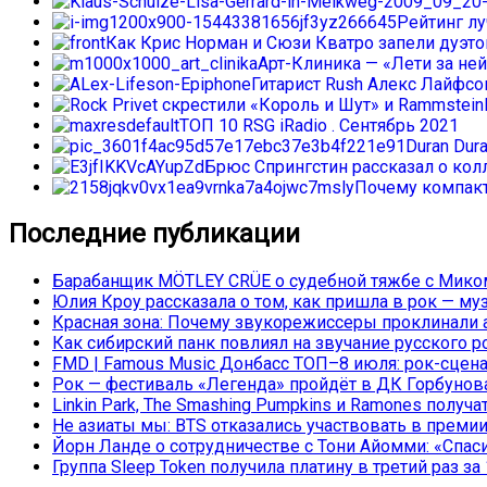
Рейтинг л
Как Крис Норман и Сюзи Кватро запели дуэтом
Арт-Клиника — «Лети за ней
Гитарист Rush Алекс Лайфс
ТОП 10 RSG iRadio . Сентябрь 2021
Duran Dur
Брюс Спрингстин рассказал о колл
Почему компакт
Последние публикации
Барабанщик MÖTLEY CRÜE о судебной тяжбе с Миком
Юлия Кроу рассказала о том, как пришла в рок — му
Красная зона: Почему звукорежиссеры проклинали а
Как сибирский панк повлиял на звучание русского р
FMD | Famous Music Донбасс ТОП–8 июля: рок-сцена
Рок — фестиваль «Легенда» пройдёт в ДК Горбунова 
Linkin Park, The Smashing Pumpkins и Ramones полу
Не азиаты мы: BTS отказались участвовать в преми
Йорн Ланде о сотрудничестве с Тони Айомми: «Спасиб
Группа Sleep Token получила платину в третий раз за 