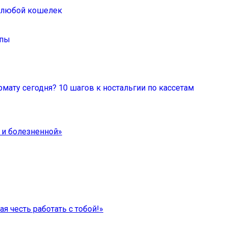
а любой кошелек
ппы
мату сегодня? 10 шагов к ностальгии по кассетам
 и болезненной»
я честь работать с тобой!»