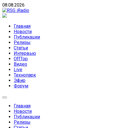
Skip
08.08.2026
to
content
RSG iRadio
RSG iRadio — Музыка различных музыкальных направлен
Главная
Новости
Публикации
Релизы
Статьи
Интервью
OffTop
Видео
Live
Технопарк
Эфир
Форум
Главная
Новости
Публикации
Релизы
Статьи