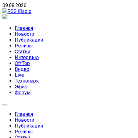
Skip
09.08.2026
to
content
RSG iRadio
RSG iRadio — Музыка различных музыкальных
направлений без возрастных ограничений
Главная
Новости
Публикации
Релизы
Статьи
Интервью
OffTop
Видео
Live
Технопарк
Эфир
Форум
Главная
Новости
Публикации
Релизы
Статьи