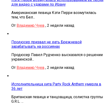
для видео с ударами по Ирану
Американская певица Кэти Перри возмутилась
тем, что Бел...
От
Владимир Чуев
,
2 недели назад
Продюсер призвал не дать Брежневой
зарабатывать на россиянах
Продюсер Павел Рудченко высказался о решении
украинской...
От
Владимир Чуев
,
2 недели назад
Исполнительница хита Party Rock Anthem умерла в
36 лет
Британская певица и танцовщица, солистка группы
G.R.L. ...