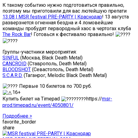
К такому событию нужно подготовиться правильно,
поэтому мы приготовили для вас лютейшую препати
13.08 | MSR festival PRE-PARTY | Краснодар
! 13 августа
разверзнется огненная бездна и 4 ломовейшие
команды пробудят первородный хаос в чертогах клуба
The Rock Bar
! Готовься к фестивалю правильно!
Группы-участники мероприятия:
SINFUL
(Москва, Black Death Metal)
CANCROID
(Ставрополь, Death Metal)
BLOODSHOT
(Севастополь, Death Metal)
S.C.A.R.D.
(Таганрог, Melodic Black Death Metal)
Первые 10 билетов по 700 руб.
16+
Купить билет на Timepad
https://
msr-
prod.timepad.ru/event/4050801/
Подробнее >
favorite_border
share