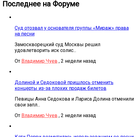
Последнее на Форуме
Суд отозвал у основателя группы «Мираж» права
на песни
Замоскворецкий суд Москвы решил
удовлетворить иск солис...
От
Владимир Чуев
,
2 недели назад
Долиной и Седоковой пришлось отменить
концерты из-за плохих продаж билетов
Певицы Анна Седокова и Лариса Долина отменили
свои запл...
От
Владимир Чуев
,
2 недели назад
Кэти Перри возмутилась использованием ее песни