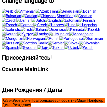
Change language to
Присоединяйтесь!
Ссылки MainLink
Дни Рождения / Даты
12
авг
Весь День
Повторяющееся событие
Марк Нопфлер .
День Рождения