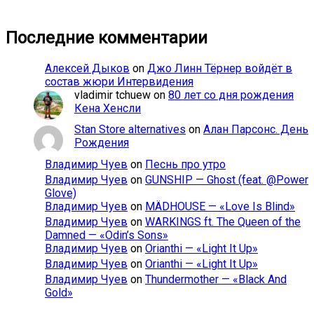
Последние комментарии
Алексей Дыков
on
Джо Линн Тёрнер войдёт в
состав жюри Интервидения
vladimir tchuew
on
80 лет со дня рождения
Кена Хенсли
Stan Store alternatives
on
Алан Парсонс. День
Рождения
Владимир Чуев
on
Песнь про утро
Владимир Чуев
on
GUNSHIP — Ghost (feat. @Power
Glove)
Владимир Чуев
on
MÄDHOUSE — «Love Is Blind»
Владимир Чуев
on
WARKINGS ft. The Queen of the
Damned — «Odin’s Sons»
Владимир Чуев
on
Orianthi — «Light It Up»
Владимир Чуев
on
Orianthi — «Light It Up»
Владимир Чуев
on
Thundermother — «Black And
Gold»