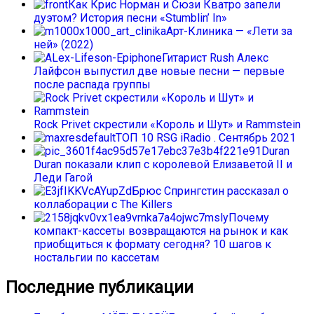
Как Крис Норман и Сюзи Кватро запели
дуэтом? История песни «Stumblin’ In»
Арт-Клиника — «Лети за
ней» (2022)
Гитарист Rush Алекс
Лайфсон выпустил две новые песни — первые
после распада группы
Rock Privet скрестили «Король и Шут» и Rammstein
ТОП 10 RSG iRadio . Сентябрь 2021
Duran
Duran показали клип с королевой Елизаветой II и
Леди Гагой
Брюс Спрингстин рассказал о
коллаборации с The Killers
Почему
компакт-кассеты возвращаются на рынок и как
приобщиться к формату сегодня? 10 шагов к
ностальгии по кассетам
Последние публикации