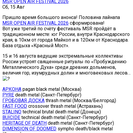
MSR OPEN AIR FESTIVAL 2026
Сб, 15 Авг
Пришло время большого анонса! Половина лайнапа
MSR OPEN AIR FESTIVAL 2026
сформирована!
Вот уже третий по счёту фестиваль MSR пройдёт в
традиционном месте: юг России, внутри Краснодарского
края, в 10км от города Майкоп и в 120км от Краснодара.
База отдыха «Красный Мост».
15 и 16 августа ведущие экстремальные коллективы
России устроят священные ритуалы по «Пробуждению
Металлического Духа» среди древних дольменов,
величия гор, изумрудных долин и многовековых лесов…
АРКОНА
pagan black metal (Москва)
PYRE
death metal (Санкт-Петербург)
ГРОБОВАЯ ДОСКА
thrash metal (Москва/Белгород)
FAST FOOD
crossover thrash metal (Астрахань)
STALINO
technical brutal death metal (Донецк)
BUICIDE
technical death metal (Санкт-Петербург)
HERITAGE OF DEATH
death metal (Санкт-Петербург)
DIMENSION OF DOOMED
sympho death/black metal