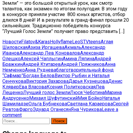
Земли” — это большой открытый урок, как смотр
талантов, как экзамен по итогам полугодия. В этом году
в конкурсе приняли участие 800 юных артистов, отбор
длился 8 дней! И в результате в гранд-финал прошли 20
сильнейших. Традиционно победитель конкурса
“Лучший Голос Земли” получает право представить […]
Новости
Filatov&Karas
Hollyflame
Leo
ST
Vteens
Аглая
Шиловская
Азиза Иргашева
Акмаль
Александр
Иванов
Александр Лев Коновалов
Александр
Олешко
Алексей Чаплыгин
Амина Ляпина
Андрей
Бражкин
Андрей Ктитарев
Андрей Пряжников
Анна
Немченко
Анна Руднева
благотворительный фонд
“Сафмар”
Богдан Белов
Виктор Рыбин и Наталья
Сенчукова
Виктория Захарова
Дарья Кузнецова
Денис
Клявер
Ева Власова
Ксения Политковская
Лев
Лещенко
Лучший голос Земли
Люся Чеботина
Марина
Андрусенко
Михаил Шуфутинский
Мия Бойко
Наталья
Шамиладзе
Ольга Бубнекова
Светлана Караерова
Сергей
Ревтов
Фарго
Эдуард Оганесян
Яна Чурикова
Leave a
comment
Найти: