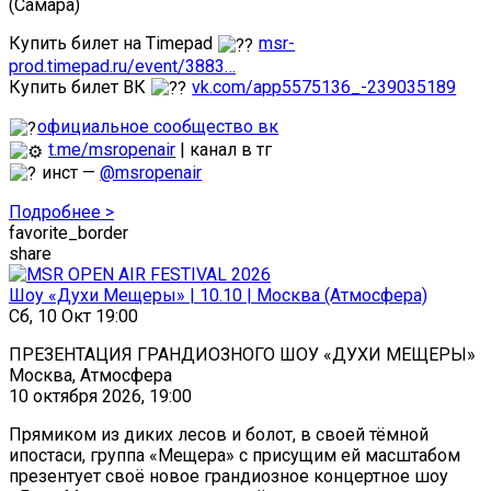
(Самара)
Купить билет на Timepad
msr-
prod.timepad.ru/event/3883…
Купить билет ВК
vk.com/app5575136_-239035189
официальное сообщество вк
t.me/msropenair
| канал в тг
инст —
@msropenair
Подробнее >
favorite_border
share
Шоу «Духи Мещеры» | 10.10 | Москва (Атмосфера)
Сб, 10 Окт 19:00
ПРЕЗЕНТАЦИЯ ГРАНДИОЗНОГО ШОУ «ДУХИ МЕЩЕРЫ»
Москва, Атмосфера
10 октября 2026, 19:00
Прямиком из диких лесов и болот, в своей тёмной
ипостаси, группа «Мещера» с присущим ей масштабом
презентует своё новое грандиозное концертное шоу