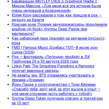
Барабанщик MÖTLEY CRÜE о судебной тяжбе с
Миком Марсом: «Для меня вся эта история была
очень неловкой и болезненной»
Юлия Кроу рассказала о том, как пришла в рок —
музыку из балета
Красная зона: Почему звукорежиссеры проклинали
альбом «In Rock» группы Deep Purple при
мастеринге?
Как сибирский панк повлиял на звучание русского
рока
FMD | Famous Music Донбасс ТОП–8 июля: рок-
сцена (2026)
Рок — фестиваль «Легенда» пройдёт в ДК
Горбунова 29 и 30 августа 2026 года
Linkin Park, The Smashing Pumpkins и Ramones
получат именные звёзды
Не азиаты мы: BTS отказались участвовать в
премии «Грэмми»
Йорн Ланде о сотрудничестве с Тони Айомми:
«Спасибо тебе, друг мой, за этот вызов и опыт —
для меня огромная честь работать с тобой!»
Группа Sleep Token получила платину в третий раз
за 10 лет!