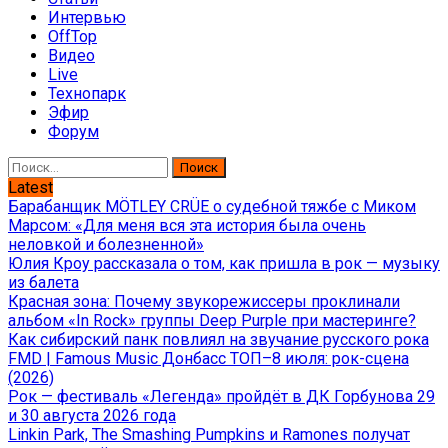
Интервью
OffTop
Видео
Live
Технопарк
Эфир
Форум
Найти:
Latest
Барабанщик MÖTLEY CRÜE о судебной тяжбе с Миком
Марсом: «Для меня вся эта история была очень
неловкой и болезненной»
Юлия Кроу рассказала о том, как пришла в рок — музыку
из балета
Красная зона: Почему звукорежиссеры проклинали
альбом «In Rock» группы Deep Purple при мастеринге?
Как сибирский панк повлиял на звучание русского рока
FMD | Famous Music Донбасс ТОП–8 июля: рок-сцена
(2026)
Рок — фестиваль «Легенда» пройдёт в ДК Горбунова 29
и 30 августа 2026 года
Linkin Park, The Smashing Pumpkins и Ramones получат