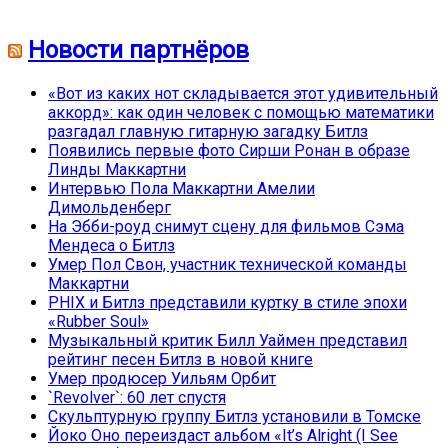
Новости партнёров
«Вот из каких нот складывается этот удивительный
аккорд»: как один человек с помощью математики
разгадал главную гитарную загадку Битлз
Появились первые фото Сирши Ронан в образе
Линды Маккартни
Интервью Пола Маккартни Амелии
Димольденберг
На Эбби-роуд снимут сцену для фильмов Сэма
Мендеса о Битлз
Умер Пол Свон, участник технической команды
Маккартни
PHIX и Битлз представили куртку в стиле эпохи
«Rubber Soul»
Музыкальный критик Билл Уаймен представил
рейтинг песен Битлз в новой книге
Умер продюсер Уильям Орбит
`Revolver`: 60 лет спустя
Скульптурную группу Битлз установили в Томске
Йоко Оно переиздаст альбом «It’s Alright (I See