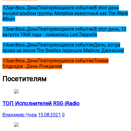
12
авг
Весь День
Повторяющееся событие
В этот день
вышел альбом группы Metallica известный как The Black
Album
13
авг
Весь День
Повторяющееся событие
В этот день, 13
августа 1968 года - появились Led Zeppelin
14
авг
Весь День
Повторяющееся событие
День, когда
права на песни The Beatles перешли Майклу Джексону
15
авг
Весь День
Повторяющееся событие
Томми
Олдридж . День Рождения
Посетителям
ТОП Исполнителей RSG iRadio
Владимир Чуев
15.08.2021
0