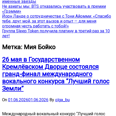
именные звёзды
Не азиаты мы: BTS отказались участвовать в премии
«Грэмми»
Йорн Ланде о сотрудничестве с Тони Айомми: «Спасибо
тебе, друг мой, за этот вызов и опыт — для меня
огромная честь работать с тобой!»
Группа Sleep Token получила платину в третий раз за 10
лет!
Метка:
Мия Бойко
26 мая в Государственном
Кремлёвском Дворце состоялся
гранд-финал международного
вокального конкурса “Лучший голос
Земли”
On
01.06.2026
01.06.2026
By
olga_bu
Международный вокальный конкурс “Лучший голос