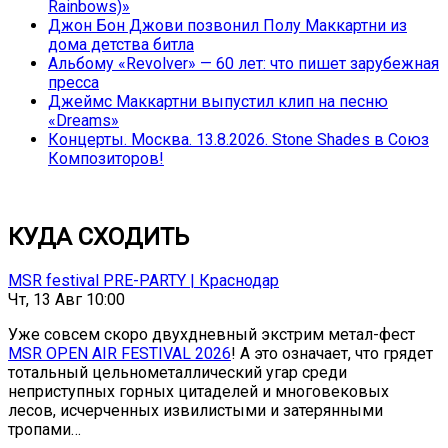
Rainbows)»
Джон Бон Джови позвонил Полу Маккартни из
дома детства битла
Альбому «Revolver» — 60 лет: что пишет зарубежная
пресса
Джеймс Маккартни выпустил клип на песню
«Dreams»
Концерты. Москва. 13.8.2026. Stone Shades в Союз
Композиторов!
КУДА СХОДИТЬ
MSR festival PRE-PARTY | Краснодар
Чт, 13 Авг 10:00
Уже совсем скоро двухдневный экстрим метал-фест
MSR OPEN AIR FESTIVAL 2026
! А это означает, что грядет
тотальный цельнометаллический угар среди
неприступных горных цитаделей и многовековых
лесов, исчерченных извилистыми и затерянными
тропами…