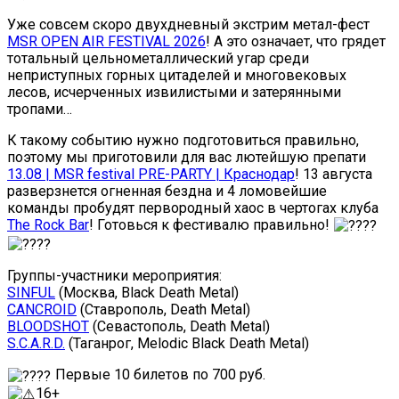
Уже совсем скоро двухдневный экстрим метал-фест
MSR OPEN AIR FESTIVAL 2026
! А это означает, что грядет
тотальный цельнометаллический угар среди
неприступных горных цитаделей и многовековых
лесов, исчерченных извилистыми и затерянными
тропами…
К такому событию нужно подготовиться правильно,
поэтому мы приготовили для вас лютейшую препати
13.08 | MSR festival PRE-PARTY | Краснодар
! 13 августа
разверзнется огненная бездна и 4 ломовейшие
команды пробудят первородный хаос в чертогах клуба
The Rock Bar
! Готовься к фестивалю правильно!
Группы-участники мероприятия:
SINFUL
(Москва, Black Death Metal)
CANCROID
(Ставрополь, Death Metal)
BLOODSHOT
(Севастополь, Death Metal)
S.C.A.R.D.
(Таганрог, Melodic Black Death Metal)
Первые 10 билетов по 700 руб.
16+