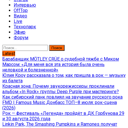
Интервью
OffTop
Видео
Live
Технопарк
Эфир
Форум
Найти:
Latest
Барабанщик MÖTLEY CRÜE о судебной тяжбе с Миком
Марсом: «Для меня вся эта история была очень
неловкой и болезненной»
Юлия Кроу рассказала о том, как пришла в рок — музыку
из балета
Красная зона: Почему звукорежиссеры проклинали
альбом «In Rock» группы Deep Purple при мастеринге?
Как сибирский панк повлиял на звучание русского рока
FMD | Famous Music Донбасс ТОП–8 июля: рок-сцена
(2026)
Рок — фестиваль «Легенда» пройдёт в ДК Горбунова 29
и 30 августа 2026 года
Linkin Park, The Smashing Pumpkins и Ramones получат