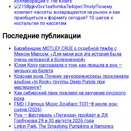
коллаборации с The Killers
Почему
компакт-кассеты возвращаются на рынок и как
приобщиться к формату сегодня? 10 шагов к
ностальгии по кассетам
Последние публикации
Барабанщик MÖTLEY CRÜE о судебной тяжбе с
Миком Марсом: «Для меня вся эта история была
очень неловкой и болезненной»
Юлия Кроу рассказала о том, как пришла в рок —
музыку из балета
Красная зона: Почему звукорежиссеры проклинали
альбом «In Rock» группы Deep Purple при
мастеринге?
Как сибирский панк повлиял на звучание русского
рока
FMD | Famous Music Донбасс ТОП–8 июля: рок-
сцена (2026)
Рок — фестиваль «Легенда» пройдёт в ДК
Горбунова 29 и 30 августа 2026 года
Linkin Park, The Smashing Pumpkins и Ramones