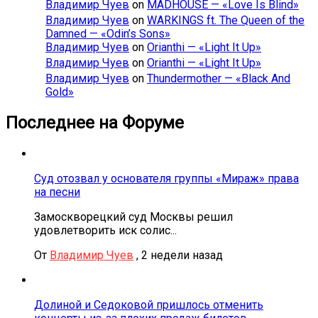
Владимир Чуев
on
MÄDHOUSE — «Love Is Blind»
Владимир Чуев
on
WARKINGS ft. The Queen of the
Damned — «Odin’s Sons»
Владимир Чуев
on
Orianthi — «Light It Up»
Владимир Чуев
on
Orianthi — «Light It Up»
Владимир Чуев
on
Thundermother — «Black And
Gold»
Последнее на Форуме
Суд отозвал у основателя группы «Мираж» права
на песни
Замоскворецкий суд Москвы решил
удовлетворить иск солис...
От
Владимир Чуев
,
2 недели назад
Долиной и Седоковой пришлось отменить