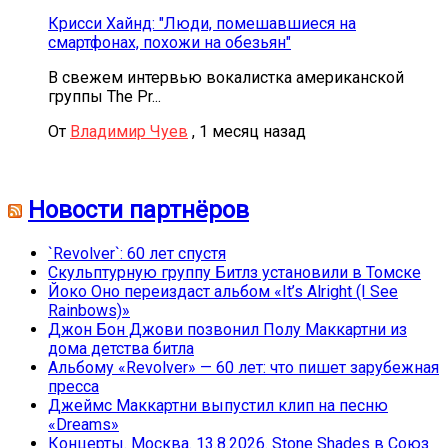
Крисси Хайнд: "Люди, помешавшиеся на
смартфонах, похожи на обезьян"
В свежем интервью вокалистка американской
группы The Pr...
От
Владимир Чуев
,
1 месяц назад
Новости партнёров
`Revolver`: 60 лет спустя
Скульптурную группу Битлз установили в Томске
Йоко Оно переиздаст альбом «It’s Alright (I See
Rainbows)»
Джон Бон Джови позвонил Полу Маккартни из
дома детства битла
Альбому «Revolver» — 60 лет: что пишет зарубежная
пресса
Джеймс Маккартни выпустил клип на песню
«Dreams»
Концерты. Москва. 13.8.2026. Stone Shades в Союз