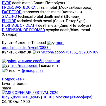
PYRE
death metal (Санкт-Петербург)
ГРОБОВАЯ ДОСКА
thrash metal (Москва/Белгород)
FAST FOOD
crossover thrash metal (Астрахань)
STALINO
technical brutal death metal (Донецк)
BUICIDE
technical death metal (Санкт-Петербург)
HERITAGE OF DEATH
death metal (Санкт-Петербург)
DIMENSION OF DOOMED
sympho death/black metal
(Самара)
Купить билет на Timepad
msr-
prod.timepad.ru/event/3883…
Купить билет ВК
vk.com/app5575136_-239035189
официальное сообщество вк
t.me/msropenair
| канал в тг
инст —
@msropenair
Подробнее >
favorite_border
share
Шоу «Духи Мещеры» | 10.10 | Москва (Атмосфера)
Сб, 10 Окт 19:00