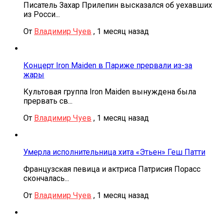
Писатель Захар Прилепин высказался об уехавших
из Росси...
От
Владимир Чуев
,
1 месяц назад
Концерт Iron Maiden в Париже прервали из-за
жары
Культовая группа Iron Maiden вынуждена была
прервать св...
От
Владимир Чуев
,
1 месяц назад
Умерла исполнительница хита «Этьен» Геш Патти
Французская певица и актриса Патрисия Порасс
скончалась...
От
Владимир Чуев
,
1 месяц назад