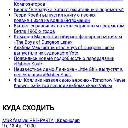
Композиторов!
Бьорк: “В воздухе витают разительные перемены”
Терри Крейн выпустил книгу о песнях,
появившихся на волне битломании
Вышел справочник по коллекционным предметам
Битлз 1960-х годов
Команда Маккартни собирает фан-арт по мотивам
«The Boys of Dungeon Lane»
Альбом Маккартни «The Boys of Dungeon Lane»
выпустили на аудиокарте Yoto
Появились новые подробности о переиздании
«Rubber Soul»
Неизвестное демо Леннона «Little Girl» выпустят в
переиздании «Rubber Soul»
Фил Коллинз назвал свою версию «Tomorrow Never
Knows» забытой песней альбома «Face Value»
КУДА СХОДИТЬ
MSR festival PRE-PARTY | Краснодар
Чт, 13 Авг 10:00