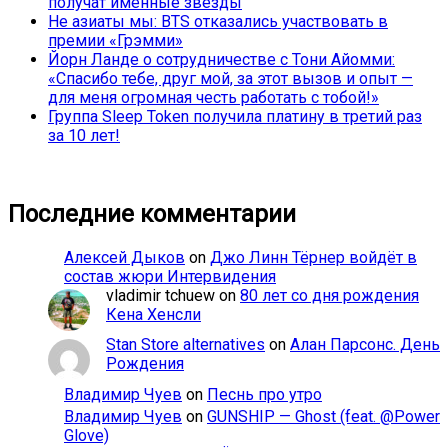
получат именные звёзды
Не азиаты мы: BTS отказались участвовать в
премии «Грэмми»
Йорн Ланде о сотрудничестве с Тони Айомми:
«Спасибо тебе, друг мой, за этот вызов и опыт —
для меня огромная честь работать с тобой!»
Группа Sleep Token получила платину в третий раз
за 10 лет!
Последние комментарии
Алексей Дыков
on
Джо Линн Тёрнер войдёт в
состав жюри Интервидения
vladimir tchuew
on
80 лет со дня рождения
Кена Хенсли
Stan Store alternatives
on
Алан Парсонс. День
Рождения
Владимир Чуев
on
Песнь про утро
Владимир Чуев
on
GUNSHIP — Ghost (feat. @Power
Glove)