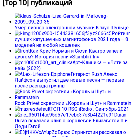
[Top 10] публикаций
Умер пионер электронной музыки Клаус Шульце
Рейтинг
лучших катушечных магнитофонов 2021 года – 8
моделей на любой кошелек
Как Крис Норман и Сюзи Кватро запели
дуэтом? История песни «Stumblin’ In»
Арт-Клиника — «Лети за
ней» (2022)
Гитарист Rush Алекс
Лайфсон выпустил две новые песни — первые
после распада группы
Rock Privet скрестили «Король и Шут» и Rammstein
ТОП 10 RSG iRadio . Сентябрь 2021
Duran
Duran показали клип с королевой Елизаветой II и
Леди Гагой
Брюс Спрингстин рассказал о