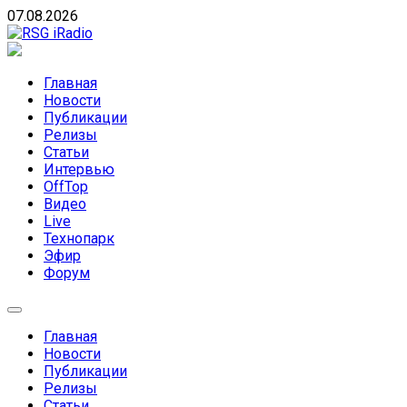
Skip
07.08.2026
to
content
RSG iRadio
RSG iRadio — Музыка различных музыкальных
направлений без возрастных ограничений
Главная
Новости
Публикации
Релизы
Статьи
Интервью
OffTop
Видео
Live
Технопарк
Эфир
Форум
Главная
Новости
Публикации
Релизы
Статьи