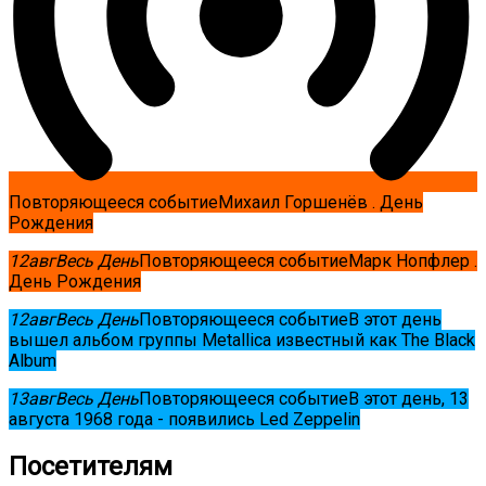
Повторяющееся событие
Михаил Горшенёв . День
Рождения
12
авг
Весь День
Повторяющееся событие
Марк Нопфлер .
День Рождения
12
авг
Весь День
Повторяющееся событие
В этот день
вышел альбом группы Metallica известный как The Black
Album
13
авг
Весь День
Повторяющееся событие
В этот день, 13
августа 1968 года - появились Led Zeppelin
Посетителям