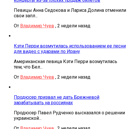
концерты из-за плохих продаж билетов
Певицы Анна Седокова и Лариса Долина отменили
свои запл...
От
Владимир Чуев
,
2 недели назад
Кэти Перри возмутилась использованием ее песни
для видео с ударами по Ирану
Американская певица Кэти Перри возмутилась
тем, что Бел...
От
Владимир Чуев
,
2 недели назад
Продюсер призвал не дать Брежневой
зарабатывать на россиянах
Продюсер Павел Рудченко высказался о решении
украинской...
От
Владимир Чуев
,
2 недели назад