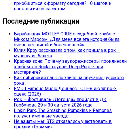
приобщиться к формату сегодня? 10 шагов к
ностальгии по кассетам
Последние публикации
Барабанщик MÖTLEY CRÜE о судебной тяжбе с
Миком Марсом: «Для меня вся эта история была
очень неловкой и болезненной»
Юлия Кроу рассказала о том, как пришла в рок —
музыку из балета
Красная зона: Почему звукорежиссеры проклинали
альбом «In Rock» группы Deep Purple при
мастеринге?
Как сибирский панк повлиял на звучание русского
рока
FMD | Famous Music Донбасс ТОП–8 июля: рок-
сцена (2026)
Рок — фестиваль «Легенда» пройдёт в ДК
Горбунова 29 и 30 августа 2026 года
Linkin Park, The Smashing Pumpkins и Ramones
получат именные звёзды
Не азиаты мы: BTS отказались участвовать в
премии «Грэмми»