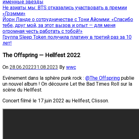
именные звёзды
Не азиаты мы: BTS отказались участвовать в премии
«Грэмми»
Йорн Ланде о сотрудничестве с Тони Айомми: «Спасибо
тебе, друг мой, за этот вызов и опыт — для меня
огромная честь работать с тобой!»
Группа Sleep Token получила платину в третий раз за 10
лет!
The Offspring — Hellfest 2022
On
28.06.2022
31.08.2023
By
wwc
Evénement dans la sphère punk rock :
@The Offspring
publie
un nouvel album ! On découvre Let the Bad Times Roll sur la
scène du Hellfest.
Concert filmé le 17 juin 2022 au Hellfest, Clisson.