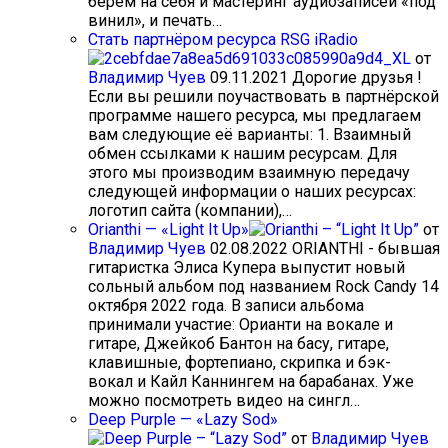
берем на себя и мастеринг аудиозаписей «под
винил», и печать…
Стать партнёром ресурса RSG iRadio
от
Владимир Чуев
09.11.2021
Дорогие друзья !
Если вы решили поучаствовать в партнёрской
программе нашего ресурса, мы предлагаем
вам следующие её варианты: 1. Взаимный
обмен ссылками к нашим ресурсам. Для
этого мы производим взаимную передачу
следующей информации о наших ресурсах:
логотип сайта (компании),…
Orianthi — «Light It Up»
от
Владимир Чуев
02.08.2022
ORIANTHI - бывшая
гитаристка Элиса Купера выпустит новый
сольный альбом под названием Rock Candy 14
октября 2022 года. В записи альбома
принимали участие: Орианти на вокале и
гитаре, Джейкоб Бантон на басу, гитаре,
клавишные, фортепиано, скрипка и бэк-
вокал и Кайл Каннингем на барабанах. Уже
можно посмотреть видео на сингл…
Deep Purple — «Lazy Sod»
от
Владимир Чуев