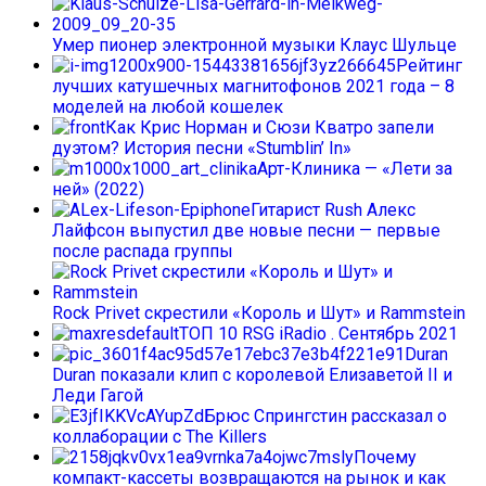
Умер пионер электронной музыки Клаус Шульце
Рейтинг
лучших катушечных магнитофонов 2021 года – 8
моделей на любой кошелек
Как Крис Норман и Сюзи Кватро запели
дуэтом? История песни «Stumblin’ In»
Арт-Клиника — «Лети за
ней» (2022)
Гитарист Rush Алекс
Лайфсон выпустил две новые песни — первые
после распада группы
Rock Privet скрестили «Король и Шут» и Rammstein
ТОП 10 RSG iRadio . Сентябрь 2021
Duran
Duran показали клип с королевой Елизаветой II и
Леди Гагой
Брюс Спрингстин рассказал о
коллаборации с The Killers
Почему
компакт-кассеты возвращаются на рынок и как