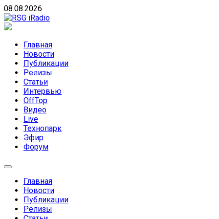
Skip
08.08.2026
to
content
RSG iRadio
RSG iRadio — Музыка различных музыкальных
направлений без возрастных ограничений
Главная
Новости
Публикации
Релизы
Статьи
Интервью
OffTop
Видео
Live
Технопарк
Эфир
Форум
Главная
Новости
Публикации
Релизы
Статьи