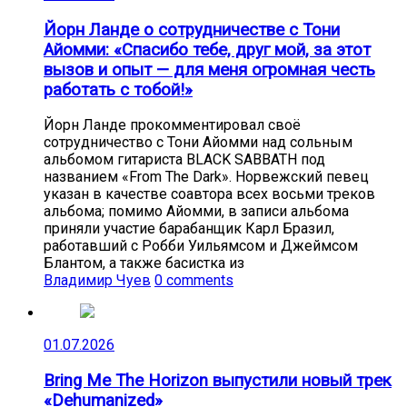
Йорн Ланде о сотрудничестве с Тони
Айомми: «Спасибо тебе, друг мой, за этот
вызов и опыт — для меня огромная честь
работать с тобой!»
Йорн Ланде прокомментировал своё
сотрудничество с Тони Айомми над сольным
альбомом гитариста BLACK SABBATH под
названием «From The Dark». Норвежский певец
указан в качестве соавтора всех восьми треков
альбома; помимо Айомми, в записи альбома
приняли участие барабанщик Карл Бразил,
работавший с Робби Уильямсом и Джеймсом
Блантом, а также басистка из
Владимир Чуев
0 comments
01.07.2026
Bring Me The Horizon выпустили новый трек
«Dehumanized»