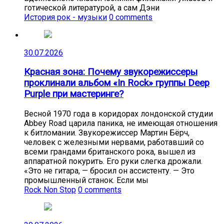
готической литературой, а сам Дэни
История рок - музыки
0 comments
30.07.2026
Красная зона: Почему звукорежиссеры
проклинали альбом «In Rock» группы Deep
Purple при мастеринге?
Весной 1970 года в коридорах лондонской студии
Abbey Road царила паника, не имеющая отношения
к битломании. Звукорежиссер Мартин Бёрч,
человек с железными нервами, работавший со
всеми грандами британского рока, вышел из
аппаратной покурить. Его руки слегка дрожали.
«Это не гитара, — бросил он ассистенту. — Это
промышленный станок. Если мы
Rock Non Stop
0 comments