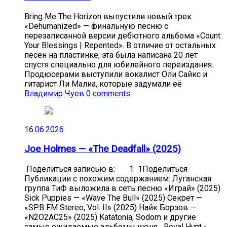
Bring Me The Horizon выпустили новый трек
«Dehumanized» — финальную песню с
перезаписанной версии дебютного альбома «Count
Your Blessings | Repented». В отличие от остальных
песен на пластинке, эта была написана 20 лет
спустя специально для юбилейного переиздания.
Продюсерами выступили вокалист Оли Сайкс и
гитарист Ли Малиа, которые задумали её
Владимир Чуев
0 comments
16.06.2026
Joe Holmes — «The Deadfall» (2025)
Поделиться записью в: 1 1Поделиться
Публикации с похожим содержанием: Луганская
группа ТиФ выложила в сеть песню «Играй» (2025)
Sick Puppies — «Wave The Bull» (2025) Секрет —
«SPB FM Stereo, Vol. II» (2025) Найк Борзов —
«N2O2AC25» (2025) Katatonia, Sodom и другие
самые ожидаемые альбомы июня Royal Hunt -