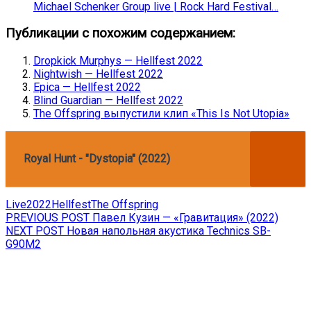
Michael Schenker Group live | Rock Hard Festival…
Публикации с похожим содержанием:
Dropkick Murphys — Hellfest 2022
Nightwish — Hellfest 2022
Epica — Hellfest 2022
Blind Guardian — Hellfest 2022
The Offspring выпустили клип «This Is Not Utopia»
Royal Hunt - "Dystopia" (2022)
Live
2022
Hellfest
The Offspring
Навигация
Previous
PREVIOUS POST
Павел Кузин — «Гравитация» (2022)
Next
post:
NEXT POST
Новая напольная акустика Technics SB-
по
post:
G90M2
записям