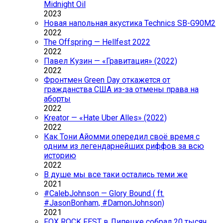
Midnight Oil
2023
Новая напольная акустика Technics SB-G90M2
2022
The Offspring — Hellfest 2022
2022
Павел Кузин — «Гравитация» (2022)
2022
Фронтмен Green Day откажется от
гражданства США из-за отмены права на
аборты
2022
Kreator — «Hate Uber Alles» (2022)
2022
Как Тони Айомми опередил своё время с
одним из легендарнейших риффов за всю
историю
2022
В душе мы все таки остались теми же
2021
#CalebJohnson — Glory Bound ( ft.
#JasonBonham, #DamonJohnson)
2021
FOX ROCK FEST в Липецке собрал 20 тысяч