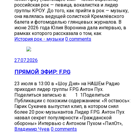
российская рок — певица, вокалистка и лидер
группы КРОУ. До того, как прийти в рок — музыку,
она являлась ведущей солисткой Кремлёвского
балета и фотомоделью глянцевых журналов. В
июне 2026 года Юлия Воронина дала интервью, в
рамках которого рассказала о том, как
История рок - музыки
0 comments
27.07.2026
ПРЯМОЙ ЭФИР: F.P.G
23 июля в 13:00 в «Шоу Дня» на НАШЕм Радио
приходил лидер группы F.P.G Антон Пух.
Поделиться записью в: 1 1Поделиться
Публикации с похожим содержанием: «Я остаюсь»:
Гарик Сукачев выпустил клип, в котором снял
более 20 рок-музыкантов Лидер F.P.G. Антон Пух
назвал секрет популярности «Гражданской
обороны» Интервью с Антоном Пухом «ПилОт»,
Владимир Чуев
0 comments