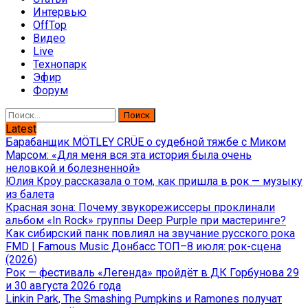
Интервью
OffTop
Видео
Live
Технопарк
Эфир
Форум
Найти:
Latest
Барабанщик MÖTLEY CRÜE о судебной тяжбе с Миком
Марсом: «Для меня вся эта история была очень
неловкой и болезненной»
Юлия Кроу рассказала о том, как пришла в рок — музыку
из балета
Красная зона: Почему звукорежиссеры проклинали
альбом «In Rock» группы Deep Purple при мастеринге?
Как сибирский панк повлиял на звучание русского рока
FMD | Famous Music Донбасс ТОП–8 июля: рок-сцена
(2026)
Рок — фестиваль «Легенда» пройдёт в ДК Горбунова 29
и 30 августа 2026 года
Linkin Park, The Smashing Pumpkins и Ramones получат