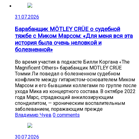
31.07.2026
Барабанщик MÖTLEY CRÜE о судебной
тяжбе с Миком Марсом: «Для меня вся эта
история была очень неловкой и
болезненной»
Во время участия в подкасте Билли Коргана «The
Magnificent Others» барабанщик MÖTLEY CRÜE
Томми Ли поведал о болезненном судебном
конфликте между гитаристом-основателем Миком
Марсом и его бывшими коллегами по группе после
ухода Мика из концертного состава. В октябре 2022
года Марс, страдающий анкилозирующим
спондилитом, — хроническим воспалительным
заболеванием, поражающим прежде
Владимир Чуев
0 comments
30.07.2026