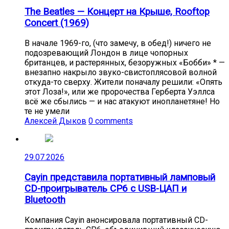
The Beatles — Концерт на Крыше, Rooftop
Concert (1969)
В начале 1969-го, (что замечу, в обед!) ничего не
подозревающий Лондон в лице чопорных
британцев, и растерянных, безоружных «Бобби» * —
внезапно накрыло звуко-свистоплясовой волной
откуда-то сверху. Жители поначалу решили: «Опять
этот Лоза!», или же пророчества Герберта Уэллса
всё же сбылись — и нас атакуют инопланетяне! Но
те не умели
Алексей Дыков
0 comments
29.07.2026
Cayin представила портативный ламповый
CD-проигрыватель CP6 с USB-ЦАП и
Bluetooth
Компания Cayin анонсировала портативный CD-