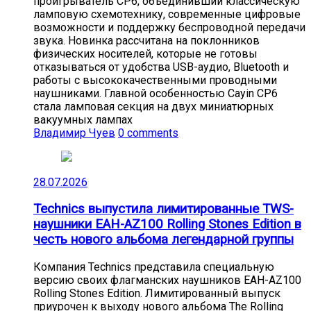
проигрыватель CP6, объединивший классическую
ламповую схемотехнику, современные цифровые
возможности и поддержку беспроводной передачи
звука. Новинка рассчитана на поклонников
физических носителей, которые не готовы
отказываться от удобства USB-аудио, Bluetooth и
работы с высококачественными проводными
наушниками. Главной особенностью Cayin CP6
стала ламповая секция на двух миниатюрных
вакуумных лампах
Владимир Чуев
0 comments
28.07.2026
Technics выпустила лимитированные TWS-
наушники EAH-AZ100 Rolling Stones Edition в
честь нового альбома легендарной группы
Компания Technics представила специальную
версию своих флагманских наушников EAH-AZ100
Rolling Stones Edition. Лимитированный выпуск
приурочен к выходу нового альбома The Rolling