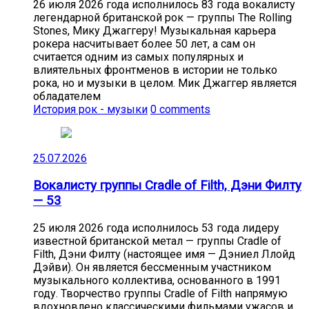
26 июля 2026 года исполнилось 83 года вокалисту
легендарной британской рок — группы The Rolling
Stones, Мику Джаггеру! Музыкальная карьера
рокера насчитывает более 50 лет, а сам он
считается одним из самых популярных и
влиятельных фронтменов в истории не только
рока, но и музыки в целом. Мик Джаггер является
обладателем
История рок - музыки
0 comments
25.07.2026
Вокалисту группы Cradle of Filth, Дэни Филту
— 53
25 июля 2026 года исполнилось 53 года лидеру
известной британской метал — группы Cradle of
Filth, Дэни Филту (настоящее имя — Дэниел Ллойд
Дэйви). Он является бессменным участником
музыкального коллектива, основанного в 1991
году. Творчество группы Cradle of Filth напрямую
вдохновлено классическими фильмами ужасов и