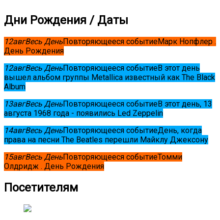
Дни Рождения / Даты
12
авг
Весь День
Повторяющееся событие
Марк Нопфлер .
День Рождения
12
авг
Весь День
Повторяющееся событие
В этот день
вышел альбом группы Metallica известный как The Black
Album
13
авг
Весь День
Повторяющееся событие
В этот день, 13
августа 1968 года - появились Led Zeppelin
14
авг
Весь День
Повторяющееся событие
День, когда
права на песни The Beatles перешли Майклу Джексону
15
авг
Весь День
Повторяющееся событие
Томми
Олдридж . День Рождения
Посетителям