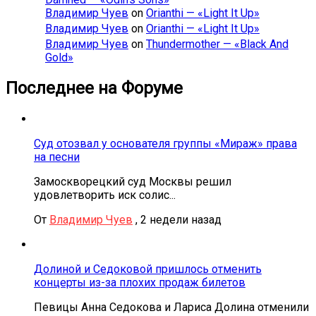
Владимир Чуев
on
Orianthi — «Light It Up»
Владимир Чуев
on
Orianthi — «Light It Up»
Владимир Чуев
on
Thundermother — «Black And
Gold»
Последнее на Форуме
Суд отозвал у основателя группы «Мираж» права
на песни
Замоскворецкий суд Москвы решил
удовлетворить иск солис...
От
Владимир Чуев
,
2 недели назад
Долиной и Седоковой пришлось отменить
концерты из-за плохих продаж билетов
Певицы Анна Седокова и Лариса Долина отменили