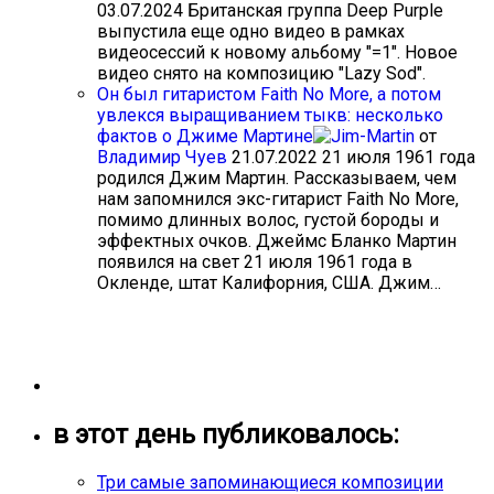
03.07.2024
Британская группа Deep Purple
выпустила еще одно видео в рамках
видеосессий к новому альбому "=1". Новое
видео снято на композицию "Lazy Sod".
Он был гитаристом Faith No More, а потом
увлекся выращиванием тыкв: несколько
фактов о Джиме Мартине
от
Владимир Чуев
21.07.2022
21 июля 1961 года
родился Джим Мартин. Рассказываем, чем
нам запомнился экс-гитарист Faith No More,
помимо длинных волос, густой бороды и
эффектных очков. Джеймс Бланко Мартин
появился на свет 21 июля 1961 года в
Окленде, штат Калифорния, США. Джим…
в этот день публиковалось:
Три самые запоминающиеся композиции