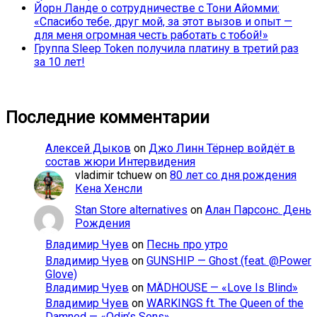
Йорн Ланде о сотрудничестве с Тони Айомми:
«Спасибо тебе, друг мой, за этот вызов и опыт —
для меня огромная честь работать с тобой!»
Группа Sleep Token получила платину в третий раз
за 10 лет!
Последние комментарии
Алексей Дыков
on
Джо Линн Тёрнер войдёт в
состав жюри Интервидения
vladimir tchuew
on
80 лет со дня рождения
Кена Хенсли
Stan Store alternatives
on
Алан Парсонс. День
Рождения
Владимир Чуев
on
Песнь про утро
Владимир Чуев
on
GUNSHIP — Ghost (feat. @Power
Glove)
Владимир Чуев
on
MÄDHOUSE — «Love Is Blind»
Владимир Чуев
on
WARKINGS ft. The Queen of the
Damned — «Odin’s Sons»