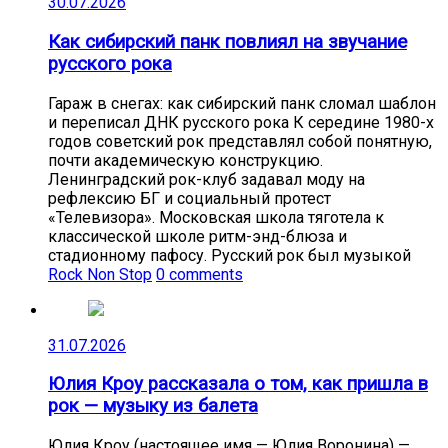
30.07.2026
Как сибирский панк повлиял на звучание
русского рока
Гараж в снегах: как сибирский панк сломал шаблон
и переписал ДНК русского рока К середине 1980-х
годов советский рок представлял собой понятную,
почти академическую конструкцию.
Ленинградский рок-клуб задавал моду на
рефлексию БГ и социальный протест
«Телевизора». Московская школа тяготела к
классической школе ритм-энд-блюза и
стадионному пафосу. Русский рок был музыкой
Rock Non Stop
0 comments
31.07.2026
Юлия Кроу рассказала о том, как пришла в
рок — музыку из балета
Юлия Кроу (настоящее имя — Юлия Воронина) —