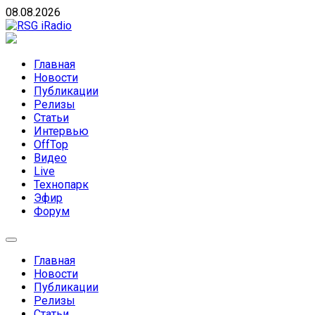
Skip
08.08.2026
to
content
RSG iRadio
RSG iRadio — Музыка различных музыкальных
направлений без возрастных ограничений
Главная
Новости
Публикации
Релизы
Статьи
Интервью
OffTop
Видео
Live
Технопарк
Эфир
Форум
Главная
Новости
Публикации
Релизы
Статьи