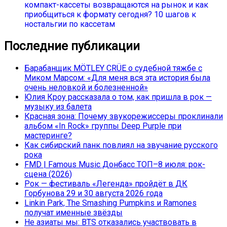
компакт-кассеты возвращаются на рынок и как
приобщиться к формату сегодня? 10 шагов к
ностальгии по кассетам
Последние публикации
Барабанщик MÖTLEY CRÜE о судебной тяжбе с
Миком Марсом: «Для меня вся эта история была
очень неловкой и болезненной»
Юлия Кроу рассказала о том, как пришла в рок —
музыку из балета
Красная зона: Почему звукорежиссеры проклинали
альбом «In Rock» группы Deep Purple при
мастеринге?
Как сибирский панк повлиял на звучание русского
рока
FMD | Famous Music Донбасс ТОП–8 июля: рок-
сцена (2026)
Рок — фестиваль «Легенда» пройдёт в ДК
Горбунова 29 и 30 августа 2026 года
Linkin Park, The Smashing Pumpkins и Ramones
получат именные звёзды
Не азиаты мы: BTS отказались участвовать в