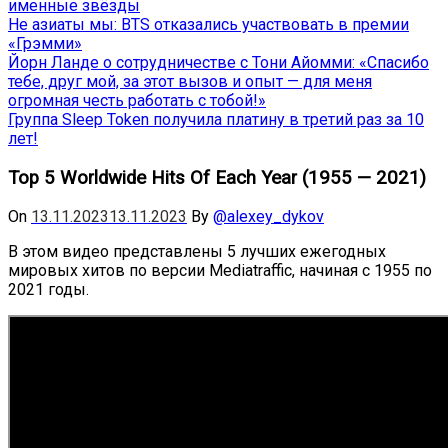
именные звёзды
Не азиаты мы: BTS отказались участвовать в премии
«Грэмми»
Йорн Ланде о сотрудничестве с Тони Айомми: «Спасибо
тебе, друг мой, за этот вызов и опыт — для меня
огромная честь работать с тобой!»
Группа Sleep Token получила платину в третий раз за 10
лет!
Top 5 Worldwide Hits Of Each Year (1955 — 2021)
On
13.11.2023
13.11.2023
By
@alexey_dykov
В этом видео представлены 5 лучших ежегодных
мировых хитов по версии Mediatraffic, начиная с 1955 по
2021 годы.