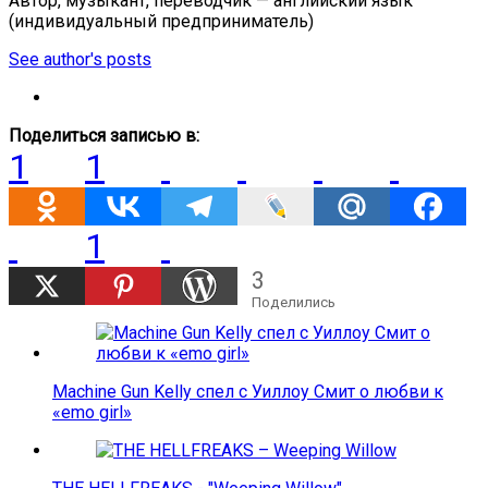
Автор, музыкант, переводчик — английский язык
(индивидуальный предприниматель)
See author's posts
Поделиться записью в:
1
1
1
3
Поделились
Machine Gun Kelly спел с Уиллоу Смит о любви к
«emo girl»