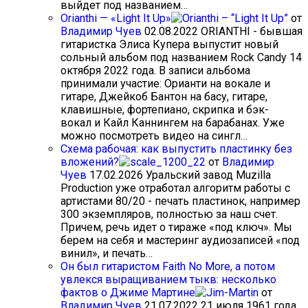
выйдет под названием…
Orianthi — «Light It Up»
от
Владимир Чуев
02.08.2022
ORIANTHI - бывшая
гитаристка Элиса Купера выпустит новый
сольный альбом под названием Rock Candy 14
октября 2022 года. В записи альбома
принимали участие: Орианти на вокале и
гитаре, Джейкоб Бантон на басу, гитаре,
клавишные, фортепиано, скрипка и бэк-
вокал и Кайл Каннингем на барабанах. Уже
можно посмотреть видео на сингл…
Схема рабочая: как выпустить пластинку без
вложений?
от
Владимир
Чуев
17.02.2026
Уральский завод Muzilla
Production уже отработал алгоритм работы с
артистами 80/20 - печать пластинок, например
300 экземпляров, полностью за наш счет.
Причем, речь идет о тираже «под ключ». Мы
берем на себя и мастеринг аудиозаписей «под
винил», и печать…
Он был гитаристом Faith No More, а потом
увлекся выращиванием тыкв: несколько
фактов о Джиме Мартине
от
Владимир Чуев
21.07.2022
21 июля 1961 года