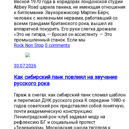
Весной 1970 года в коридорах лондонской студии
Abbey Road царила паника, не имеющая отношения
к битломании. Звукорежиссер Мартин Бёрч,
человек с железными нервами, работавший со
всеми грандами британского рока, вышел из
аппаратной покурить. Его руки слегка дрожали.
«Это не гитара, — бросил он ассистенту. — Это
промышленный станок. Если мы
Rock Non Stop
0 comments
30.07.2026
Как сибирский панк повлиял на звучание
русского рока
Гараж в снегах: как сибирский панк сломал шаблон
и переписал ДНК русского рока К середине 1980-х
годов советский рок представлял собой понятную,
почти академическую конструкцию.
Ленинградский рок-клуб задавал моду на
рефлексию БГ и социальный протест
«Телевизора». Московская школа тяготела к