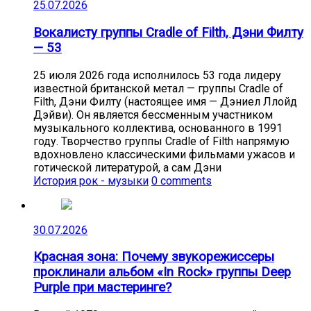
25.07.2026
Вокалисту группы Cradle of Filth, Дэни Филту
— 53
25 июля 2026 года исполнилось 53 года лидеру
известной британской метал — группы Cradle of
Filth, Дэни Филту (настоящее имя — Дэниел Ллойд
Дэйви). Он является бессменным участником
музыкального коллектива, основанного в 1991
году. Творчество группы Cradle of Filth напрямую
вдохновлено классическими фильмами ужасов и
готической литературой, а сам Дэни
История рок - музыки
0 comments
30.07.2026
Красная зона: Почему звукорежиссеры
проклинали альбом «In Rock» группы Deep
Purple при мастеринге?