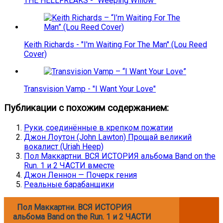
THE HELLFREAKS - "Weeping Willow"
Keith Richards - "I'm Waiting For The Man" (Lou Reed
Cover)
Transvision Vamp - "I Want Your Love"
Публикации с похожим содержанием:
Руки, соединённые в крепком пожатии
Джон Лоутон (John Lawton) Прощай великий
вокалист (Uriah Heep)
Пол Маккартни. ВСЯ ИСТОРИЯ альбома Band on the
Run. 1 и 2 ЧАСТИ вместе
Джон Леннон — Почерк гения
Реальные барабанщики
Пол Маккартни. ВСЯ ИСТОРИЯ
альбома Band on the Run. 1 и 2 ЧАСТИ