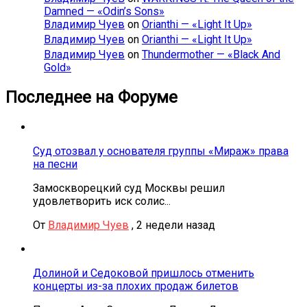
Damned — «Odin’s Sons»
Владимир Чуев
on
Orianthi — «Light It Up»
Владимир Чуев
on
Orianthi — «Light It Up»
Владимир Чуев
on
Thundermother — «Black And
Gold»
Последнее на Форуме
Суд отозвал у основателя группы «Мираж» права
на песни
Замоскворецкий суд Москвы решил
удовлетворить иск солис...
От
Владимир Чуев
,
2 недели назад
Долиной и Седоковой пришлось отменить
концерты из-за плохих продаж билетов