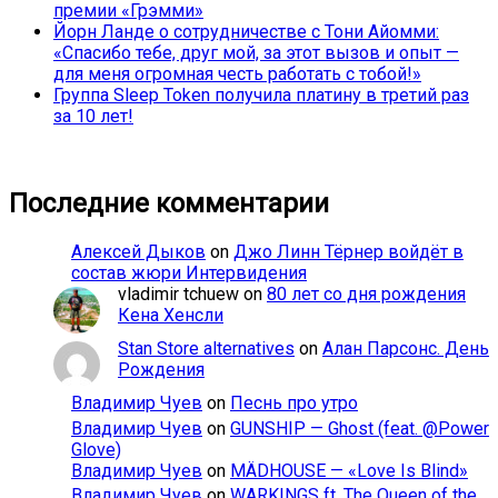
премии «Грэмми»
Йорн Ланде о сотрудничестве с Тони Айомми:
«Спасибо тебе, друг мой, за этот вызов и опыт —
для меня огромная честь работать с тобой!»
Группа Sleep Token получила платину в третий раз
за 10 лет!
Последние комментарии
Алексей Дыков
on
Джо Линн Тёрнер войдёт в
состав жюри Интервидения
vladimir tchuew
on
80 лет со дня рождения
Кена Хенсли
Stan Store alternatives
on
Алан Парсонс. День
Рождения
Владимир Чуев
on
Песнь про утро
Владимир Чуев
on
GUNSHIP — Ghost (feat. @Power
Glove)
Владимир Чуев
on
MÄDHOUSE — «Love Is Blind»
Владимир Чуев
on
WARKINGS ft. The Queen of the