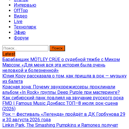
Интервью
OffTop
Видео
Live
Технопарк
Эфир
Форум
Найти:
Latest
Барабанщик MÖTLEY CRÜE о судебной тяжбе с Миком
Марсом: «Для меня вся эта история была очень
неловкой и болезненной»
Юлия Кроу рассказала о том, как пришла в рок — музыку
из балета
Красная зона: Почему звукорежиссеры проклинали
альбом «In Rock» группы Deep Purple при мастеринге?
Как сибирский панк повлиял на звучание русского рока
FMD | Famous Music Донбасс ТОП–8 июля: рок-сцена
(2026)
Рок — фестиваль «Легенда» пройдёт в ДК Горбунова 29
и 30 августа 2026 года
Linkin Park, The Smashing Pumpkins и Ramones получат