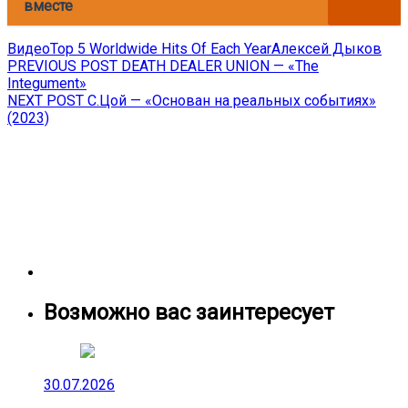
вместе
Видео
Top 5 Worldwide Hits Of Each Year
Алексей Дыков
Навигация
Previous
PREVIOUS POST
DEATH DEALER UNION — «The
post:
Integument»
по
Next
NEXT POST
С.Цой — «Основан на реальных событиях»
записям
post:
(2023)
Возможно вас заинтересует
30.07.2026