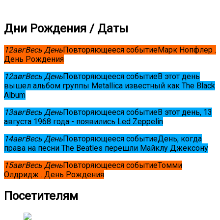
Дни Рождения / Даты
12
авг
Весь День
Повторяющееся событие
Марк Нопфлер .
День Рождения
12
авг
Весь День
Повторяющееся событие
В этот день
вышел альбом группы Metallica известный как The Black
Album
13
авг
Весь День
Повторяющееся событие
В этот день, 13
августа 1968 года - появились Led Zeppelin
14
авг
Весь День
Повторяющееся событие
День, когда
права на песни The Beatles перешли Майклу Джексону
15
авг
Весь День
Повторяющееся событие
Томми
Олдридж . День Рождения
Посетителям