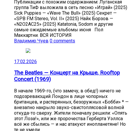
Публикации с похожим содержанием: Луганская
группа ТиФ выложила в сеть песню «Играй» (2025)
Sick Puppies — «Wave The Bull» (2025) Секрет —
«SPB FM Stereo, Vol. II» (2025) Найк Борзов —
«N2O2AC25» (2025) Katatonia, Sodom и другие
самые ожидаемые альбомы июня Пол
Маккартни. ВСЯ ИСТОРИЯ
Владимир Чуев
0 comments
17.02.2026
The Beatles — Концерт на Крыше, Rooftop
Concert (1969)
В начале 1969-го, (что замечу, в обед!) ничего не
подозревающий Лондон в лице чопорных
британцев, и растерянных, безоружных «Бобби» * —
внезапно накрыло звуко-свистоплясовой волной
откуда-то сверху. Жители поначалу решили: «Опять
этот Лоза!», или же пророчества Герберта Уэллса
всё же сбылись — и нас атакуют инопланетяне! Но
те не умели