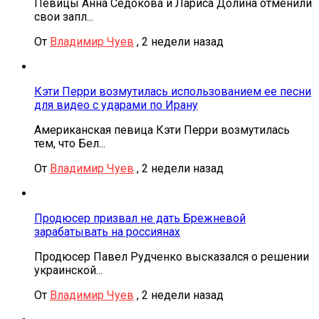
Певицы Анна Седокова и Лариса Долина отменили
свои запл...
От
Владимир Чуев
,
2 недели назад
Кэти Перри возмутилась использованием ее песни
для видео с ударами по Ирану
Американская певица Кэти Перри возмутилась
тем, что Бел...
От
Владимир Чуев
,
2 недели назад
Продюсер призвал не дать Брежневой
зарабатывать на россиянах
Продюсер Павел Рудченко высказался о решении
украинской...
От
Владимир Чуев
,
2 недели назад