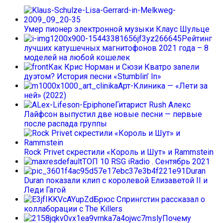
Умер пионер электронной музыки Клаус Шульце
Рейтинг
лучших катушечных магнитофонов 2021 года – 8
моделей на любой кошелек
Как Крис Норман и Сюзи Кватро запели
дуэтом? История песни «Stumblin’ In»
Арт-Клиника — «Лети за
ней» (2022)
Гитарист Rush Алекс
Лайфсон выпустил две новые песни — первые
после распада группы
Rock Privet скрестили «Король и Шут» и Rammstein
ТОП 10 RSG iRadio . Сентябрь 2021
Duran
Duran показали клип с королевой Елизаветой II и
Леди Гагой
Брюс Спрингстин рассказал о
коллаборации с The Killers
Почему