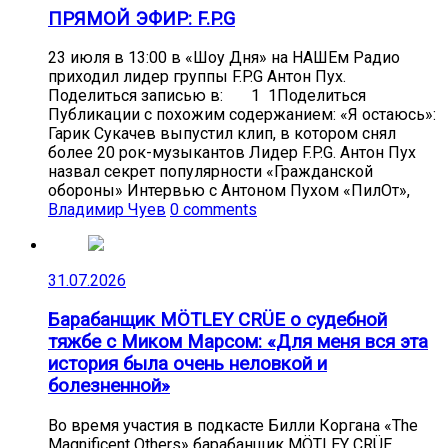
ПРЯМОЙ ЭФИР: F.P.G
23 июля в 13:00 в «Шоу Дня» на НАШЕм Радио
приходил лидер группы F.P.G Антон Пух.
Поделиться записью в: 1 1Поделиться
Публикации с похожим содержанием: «Я остаюсь»:
Гарик Сукачев выпустил клип, в котором снял
более 20 рок-музыкантов Лидер F.P.G. Антон Пух
назвал секрет популярности «Гражданской
обороны» Интервью с Антоном Пухом «ПилОт»,
Владимир Чуев
0 comments
31.07.2026
Барабанщик MÖTLEY CRÜE о судебной
тяжбе с Миком Марсом: «Для меня вся эта
история была очень неловкой и
болезненной»
Во время участия в подкасте Билли Коргана «The
Magnificent Others» барабанщик MÖTLEY CRÜE