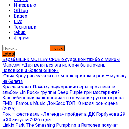
Интервью
OffTop
Видео
Live
Технопарк
Эфир
Форум
Найти:
Latest
Барабанщик MÖTLEY CRÜE о судебной тяжбе с Миком
Марсом: «Для меня вся эта история была очень
неловкой и болезненной»
Юлия Кроу рассказала о том, как пришла в рок — музыку
из балета
Красная зона: Почему звукорежиссеры проклинали
альбом «In Rock» группы Deep Purple при мастеринге?
Как сибирский панк повлиял на звучание русского рока
FMD | Famous Music Донбасс ТОП–8 июля: рок-сцена
(2026)
Рок — фестиваль «Легенда» пройдёт в ДК Горбунова 29
и 30 августа 2026 года
Linkin Park, The Smashing Pumpkins и Ramones получат