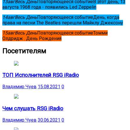
13
авг
Весь День
Повторяющееся событие
В этот день, 13
августа 1968 года - появились Led Zeppelin
14
авг
Весь День
Повторяющееся событие
День, когда
права на песни The Beatles перешли Майклу Джексону
15
авг
Весь День
Повторяющееся событие
Томми
Олдридж . День Рождения
Посетителям
ТОП Исполнителей RSG iRadio
Владимир Чуев
15.08.2021
0
Чем слушать RSG iRadio
Владимир Чуев
30.06.2021
0