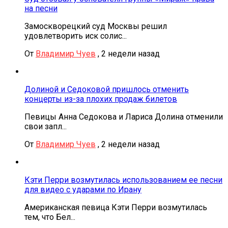
на песни
Замоскворецкий суд Москвы решил
удовлетворить иск солис...
От
Владимир Чуев
,
2 недели назад
Долиной и Седоковой пришлось отменить
концерты из-за плохих продаж билетов
Певицы Анна Седокова и Лариса Долина отменили
свои запл...
От
Владимир Чуев
,
2 недели назад
Кэти Перри возмутилась использованием ее песни
для видео с ударами по Ирану
Американская певица Кэти Перри возмутилась
тем, что Бел...