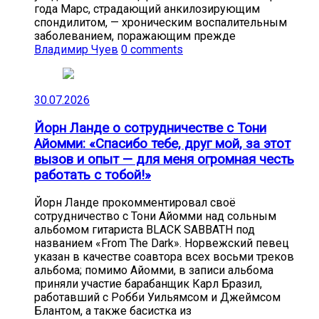
года Марс, страдающий анкилозирующим
спондилитом, — хроническим воспалительным
заболеванием, поражающим прежде
Владимир Чуев
0 comments
30.07.2026
Йорн Ланде о сотрудничестве с Тони
Айомми: «Спасибо тебе, друг мой, за этот
вызов и опыт — для меня огромная честь
работать с тобой!»
Йорн Ланде прокомментировал своё
сотрудничество с Тони Айомми над сольным
альбомом гитариста BLACK SABBATH под
названием «From The Dark». Норвежский певец
указан в качестве соавтора всех восьми треков
альбома; помимо Айомми, в записи альбома
приняли участие барабанщик Карл Бразил,
работавший с Робби Уильямсом и Джеймсом
Блантом, а также басистка из