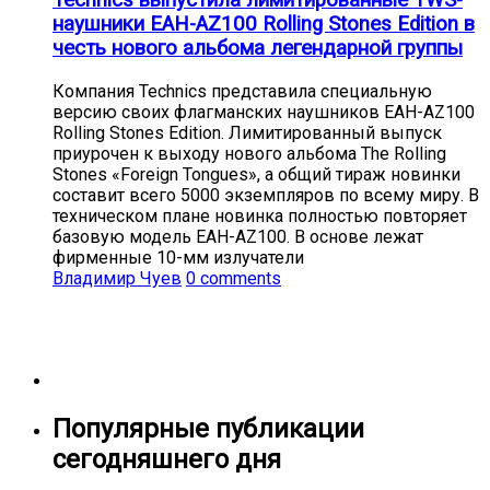
Technics выпустила лимитированные TWS-
наушники EAH-AZ100 Rolling Stones Edition в
честь нового альбома легендарной группы
Компания Technics представила специальную
версию своих флагманских наушников EAH-AZ100
Rolling Stones Edition. Лимитированный выпуск
приурочен к выходу нового альбома The Rolling
Stones «Foreign Tongues», а общий тираж новинки
составит всего 5000 экземпляров по всему миру. В
техническом плане новинка полностью повторяет
базовую модель EAH-AZ100. В основе лежат
фирменные 10-мм излучатели
Владимир Чуев
0 comments
Популярные публикации
сегодняшнего дня