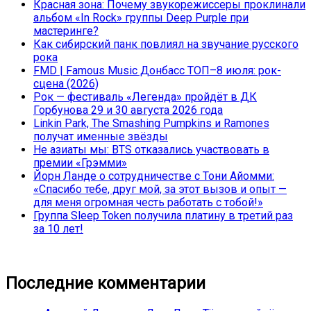
Красная зона: Почему звукорежиссеры проклинали
альбом «In Rock» группы Deep Purple при
мастеринге?
Как сибирский панк повлиял на звучание русского
рока
FMD | Famous Music Донбасс ТОП–8 июля: рок-
сцена (2026)
Рок — фестиваль «Легенда» пройдёт в ДК
Горбунова 29 и 30 августа 2026 года
Linkin Park, The Smashing Pumpkins и Ramones
получат именные звёзды
Не азиаты мы: BTS отказались участвовать в
премии «Грэмми»
Йорн Ланде о сотрудничестве с Тони Айомми:
«Спасибо тебе, друг мой, за этот вызов и опыт —
для меня огромная честь работать с тобой!»
Группа Sleep Token получила платину в третий раз
за 10 лет!
Последние комментарии