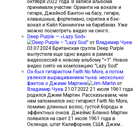
октября 2022 года. В записи альбома
принимали участие: Орианти на вокале и
гитаре, Джейкоб Бантон на басу, гитаре,
клавишные, фортепиано, скрипка и бэк-
вокал и Кайл Каннингем на барабанах. Уже
можно посмотреть видео на сингл…
Deep Purple — «Lazy Sod»
от
Владимир Чуев
03.07.2024
Британская группа Deep Purple
выпустила еще одно видео в рамках
видеосессий к новому альбому "=1". Новое
видео снято на композицию "Lazy Sod".
Он был гитаристом Faith No More, а потом
увлекся выращиванием тыкв: несколько
фактов о Джиме Мартине
от
Владимир Чуев
21.07.2022
21 июля 1961 года
родился Джим Мартин. Рассказываем, чем
нам запомнился экс-гитарист Faith No More,
помимо длинных волос, густой бороды и
эффектных очков. Джеймс Бланко Мартин
появился на свет 21 июля 1961 года в
Окленде, штат Калифорния, США. Джим…