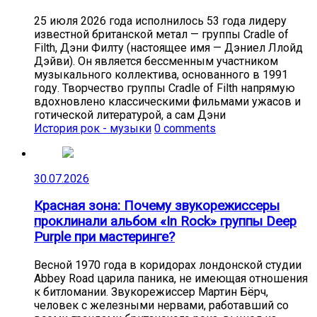
25 июля 2026 года исполнилось 53 года лидеру
известной британской метал — группы Cradle of
Filth, Дэни Филту (настоящее имя — Дэниел Ллойд
Дэйви). Он является бессменным участником
музыкального коллектива, основанного в 1991
году. Творчество группы Cradle of Filth напрямую
вдохновлено классическими фильмами ужасов и
готической литературой, а сам Дэни
История рок - музыки
0 comments
30.07.2026
Красная зона: Почему звукорежиссеры
проклинали альбом «In Rock» группы Deep
Purple при мастеринге?
Весной 1970 года в коридорах лондонской студии
Abbey Road царила паника, не имеющая отношения
к битломании. Звукорежиссер Мартин Бёрч,
человек с железными нервами, работавший со