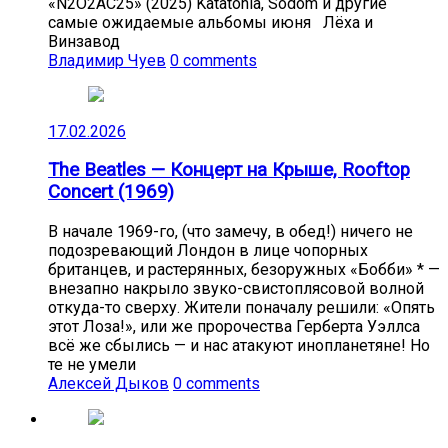
«N2O2AC25» (2025) Katatonia, Sodom и другие
самые ожидаемые альбомы июня Лёха и
Винзавод
Владимир Чуев
0 comments
17.02.2026
The Beatles — Концерт на Крыше, Rooftop
Concert (1969)
В начале 1969-го, (что замечу, в обед!) ничего не
подозревающий Лондон в лице чопорных
британцев, и растерянных, безоружных «Бобби» * —
внезапно накрыло звуко-свистоплясовой волной
откуда-то сверху. Жители поначалу решили: «Опять
этот Лоза!», или же пророчества Герберта Уэллса
всё же сбылись — и нас атакуют инопланетяне! Но
те не умели
Алексей Дыков
0 comments