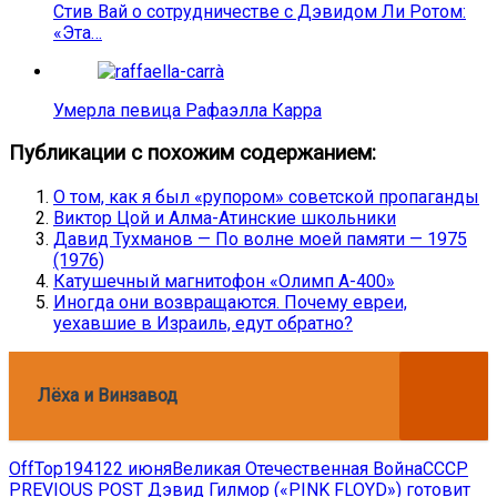
Стив Вай о сотрудничестве с Дэвидом Ли Ротом:
«Эта…
Умерла певица Рафаэлла Карра
Публикации с похожим содержанием:
О том, как я был «рупором» советской пропаганды
Виктор Цой и Алма-Атинские школьники
Давид Тухманов — По волне моей памяти — 1975
(1976)
Катушечный магнитофон «Олимп А-400»
Иногда они возвращаются. Почему евреи,
уехавшие в Израиль, едут обратно?
Лёха и Винзавод
OffTop
1941
22 июня
Великая Отечественная Война
СССР
Навигация
Previous
PREVIOUS POST
Дэвид Гилмор («PINK FLOYD») готовит