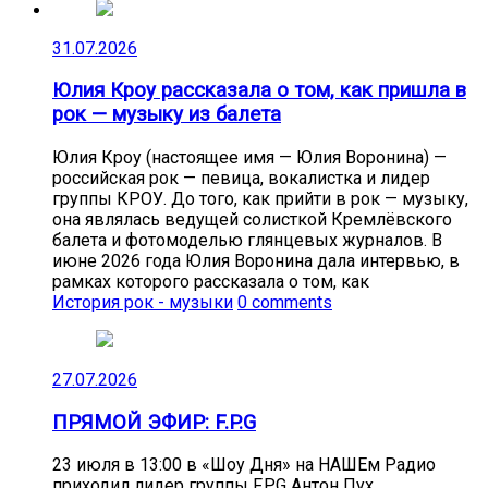
31.07.2026
Юлия Кроу рассказала о том, как пришла в
рок — музыку из балета
Юлия Кроу (настоящее имя — Юлия Воронина) —
российская рок — певица, вокалистка и лидер
группы КРОУ. До того, как прийти в рок — музыку,
она являлась ведущей солисткой Кремлёвского
балета и фотомоделью глянцевых журналов. В
июне 2026 года Юлия Воронина дала интервью, в
рамках которого рассказала о том, как
История рок - музыки
0 comments
27.07.2026
ПРЯМОЙ ЭФИР: F.P.G
23 июля в 13:00 в «Шоу Дня» на НАШЕм Радио
приходил лидер группы F.P.G Антон Пух.