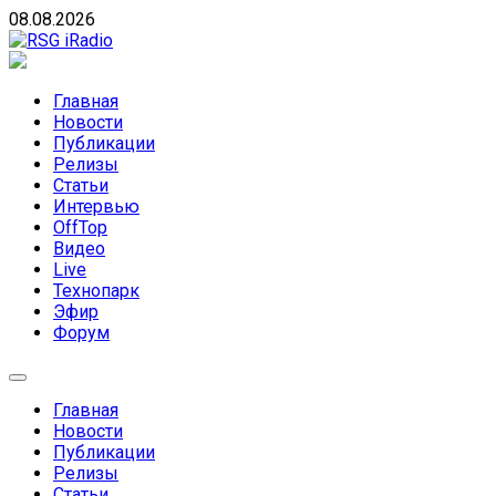
Skip
08.08.2026
to
content
RSG iRadio
RSG iRadio — Музыка различных музыкальных
направлений без возрастных ограничений
Главная
Новости
Публикации
Релизы
Статьи
Интервью
OffTop
Видео
Live
Технопарк
Эфир
Форум
Главная
Новости
Публикации
Релизы
Статьи