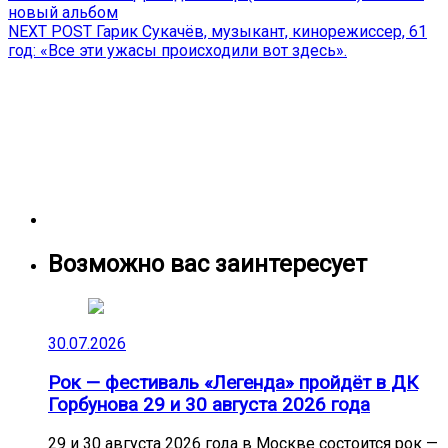
post:
новый альбом
по
Next
NEXT POST
Гарик Сукачёв, музыкант, кинорежиссер, 61
записям
post:
год: «Все эти ужасы происходили вот здесь».
Возможно вас заинтересует
30.07.2026
Рок — фестиваль «Легенда» пройдёт в ДК
Горбунова 29 и 30 августа 2026 года
29 и 30 августа 2026 года в Москве состоится рок —