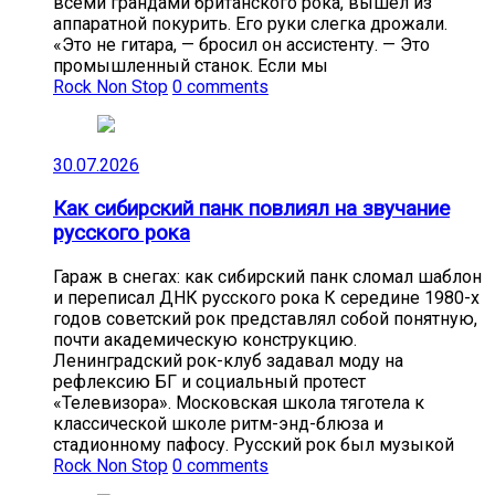
всеми грандами британского рока, вышел из
аппаратной покурить. Его руки слегка дрожали.
«Это не гитара, — бросил он ассистенту. — Это
промышленный станок. Если мы
Rock Non Stop
0 comments
30.07.2026
Как сибирский панк повлиял на звучание
русского рока
Гараж в снегах: как сибирский панк сломал шаблон
и переписал ДНК русского рока К середине 1980-х
годов советский рок представлял собой понятную,
почти академическую конструкцию.
Ленинградский рок-клуб задавал моду на
рефлексию БГ и социальный протест
«Телевизора». Московская школа тяготела к
классической школе ритм-энд-блюза и
стадионному пафосу. Русский рок был музыкой
Rock Non Stop
0 comments