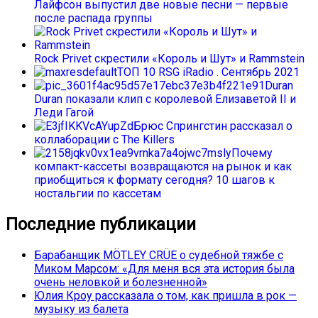
Лайфсон выпустил две новые песни — первые
после распада группы
Rock Privet скрестили «Король и Шут» и Rammstein
ТОП 10 RSG iRadio . Сентябрь 2021
Duran
Duran показали клип с королевой Елизаветой II и
Леди Гагой
Брюс Спрингстин рассказал о
коллаборации с The Killers
Почему
компакт-кассеты возвращаются на рынок и как
приобщиться к формату сегодня? 10 шагов к
ностальгии по кассетам
Последние публикации
Барабанщик MÖTLEY CRÜE о судебной тяжбе с
Миком Марсом: «Для меня вся эта история была
очень неловкой и болезненной»
Юлия Кроу рассказала о том, как пришла в рок —
музыку из балета