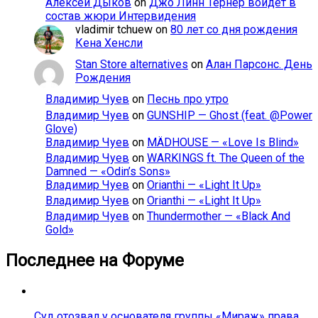
Алексей Дыков
on
Джо Линн Тёрнер войдёт в
состав жюри Интервидения
vladimir tchuew
on
80 лет со дня рождения
Кена Хенсли
Stan Store alternatives
on
Алан Парсонс. День
Рождения
Владимир Чуев
on
Песнь про утро
Владимир Чуев
on
GUNSHIP — Ghost (feat. @Power
Glove)
Владимир Чуев
on
MÄDHOUSE — «Love Is Blind»
Владимир Чуев
on
WARKINGS ft. The Queen of the
Damned — «Odin’s Sons»
Владимир Чуев
on
Orianthi — «Light It Up»
Владимир Чуев
on
Orianthi — «Light It Up»
Владимир Чуев
on
Thundermother — «Black And
Gold»
Последнее на Форуме
Суд отозвал у основателя группы «Мираж» права