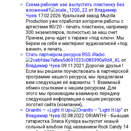
Схема рабочая: как выпустить пластинку без
вложений?
от
Владимир
Чуев
17.02.2026
Уральский завод Muzilla
Production уже отработал алгоритм работы с
артистами 80/20 - печать пластинок, например
300 экземпляров, полностью за наш счет.
Причем, речь идет о тираже «под ключ». Мы
берем на себя и мастеринг аудиозаписей «под
винил», и печать…
Стать партнёром ресурса RSG iRadio
от
Владимир Чуев
09.11.2021
Дорогие друзья !
Если вы решили поучаствовать в партнёрской
программе нашего ресурса, мы предлагаем
вам следующие её варианты: 1. Взаимный
обмен ссылками к нашим ресурсам. Для
этого мы производим взаимную передачу
следующей информации о наших ресурсах:
логотип сайта (компании),…
Orianthi — «Light It Up»
от
Владимир Чуев
02.08.2022
ORIANTHI - бывшая
гитаристка Элиса Купера выпустит новый
сольный альбом под названием Rock Candy 14