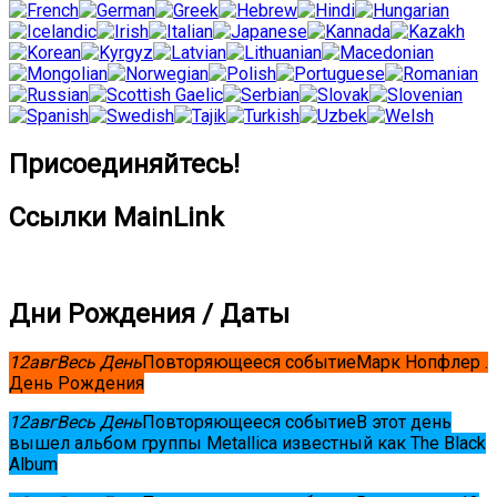
Присоединяйтесь!
Ссылки MainLink
Дни Рождения / Даты
12
авг
Весь День
Повторяющееся событие
Марк Нопфлер .
День Рождения
12
авг
Весь День
Повторяющееся событие
В этот день
вышел альбом группы Metallica известный как The Black
Album