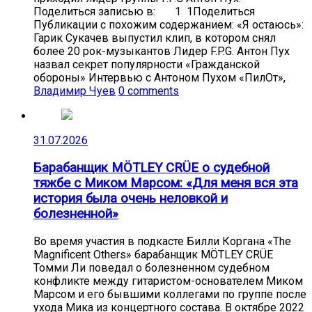
Поделиться записью в: 1 1Поделиться
Публикации с похожим содержанием: «Я остаюсь»:
Гарик Сукачев выпустил клип, в котором снял
более 20 рок-музыкантов Лидер F.P.G. Антон Пух
назвал секрет популярности «Гражданской
обороны» Интервью с Антоном Пухом «ПилОт»,
Владимир Чуев
0 comments
31.07.2026
Барабанщик MÖTLEY CRÜE о судебной
тяжбе с Миком Марсом: «Для меня вся эта
история была очень неловкой и
болезненной»
Во время участия в подкасте Билли Коргана «The
Magnificent Others» барабанщик MÖTLEY CRÜE
Томми Ли поведал о болезненном судебном
конфликте между гитаристом-основателем Миком
Марсом и его бывшими коллегами по группе после
ухода Мика из концертного состава. В октябре 2022