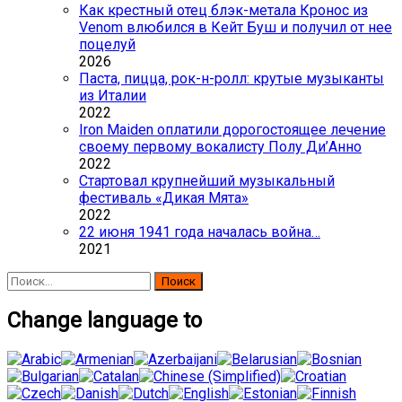
Как крестный отец блэк-метала Кронос из
Venom влюбился в Кейт Буш и получил от нее
поцелуй
2026
Паста, пицца, рок-н-ролл: крутые музыканты
из Италии
2022
Iron Maiden оплатили дорогостоящее лечение
своему первому вокалисту Полу Ди’Анно
2022
Стартовал крупнейший музыкальный
фестиваль «Дикая Мята»
2022
22 июня 1941 года началась война…
2021
Найти:
Change language to