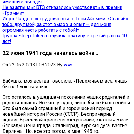
именные звёзды
Не азиаты мы: BTS отказались участвовать в премии
«Грэмми»
Йорн Ланде о сотрудничестве с Тони Айомми: «Спасибо
тебе, друг мой, за этот вызов и опыт — для меня
огромная честь работать с тобой!»
Группа Sleep Token получила платину в третий раз за 10
лет!
22 июня 1941 года началась война…
On
22.06.2021
31.08.2023
By
wwc
Бабушка моя всегда говорила: «Переживем все, лишь
бы не было войны»…
Это осталось в ушедшем поколении наших родителей и
родственников. Все что угодно, лишь бы не было войны.
Это был самый страшный и героический период
новейшей истории России (СССР). Беспримерный
подвиг Брестской крепости, отступление, «котлы», ужас
блокады Ленинграда, Сталинград, Курская дуга, взятие
Берлина… Но, все это потом, в мае 1945 го…