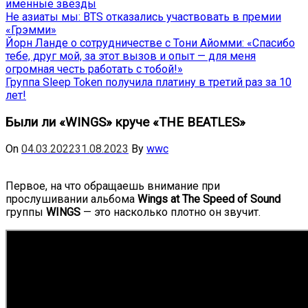
именные звёзды
Не азиаты мы: BTS отказались участвовать в премии
«Грэмми»
Йорн Ланде о сотрудничестве с Тони Айомми: «Спасибо
тебе, друг мой, за этот вызов и опыт — для меня
огромная честь работать с тобой!»
Группа Sleep Token получила платину в третий раз за 10
лет!
Были ли «WINGS» круче «THE BEATLES»
On
04.03.2022
31.08.2023
By
wwc
Первое, на что обращаешь внимание при
прослушивании альбома
Wings at The Speed ​​of Sound
группы
WINGS
— это насколько плотно он звучит.