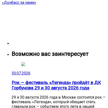
записям
post:
«Донбасс за нами»
Возможно вас заинтересует
30.07.2026
Рок — фестиваль «Легенда» пройдёт в ДК
Горбунова 29 и 30 августа 2026 года
29 и 30 августа 2026 года в Москве состоится рок —
фестиваль «Легенда», который обещает стать
главным рок — событием этого лета в нашей