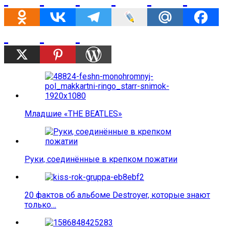
Младшие «THE BEATLES»
Руки, соединённые в крепком пожатии
20 фактов об альбоме Destroyer, которые знают
только…