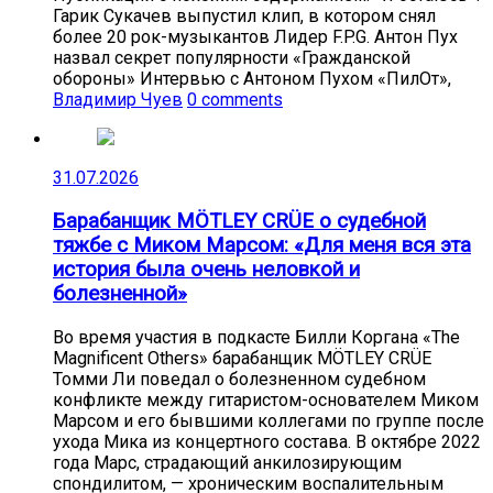
Гарик Сукачев выпустил клип, в котором снял
более 20 рок-музыкантов Лидер F.P.G. Антон Пух
назвал секрет популярности «Гражданской
обороны» Интервью с Антоном Пухом «ПилОт»,
Владимир Чуев
0 comments
31.07.2026
Барабанщик MÖTLEY CRÜE о судебной
тяжбе с Миком Марсом: «Для меня вся эта
история была очень неловкой и
болезненной»
Во время участия в подкасте Билли Коргана «The
Magnificent Others» барабанщик MÖTLEY CRÜE
Томми Ли поведал о болезненном судебном
конфликте между гитаристом-основателем Миком
Марсом и его бывшими коллегами по группе после
ухода Мика из концертного состава. В октябре 2022
года Марс, страдающий анкилозирующим
спондилитом, — хроническим воспалительным