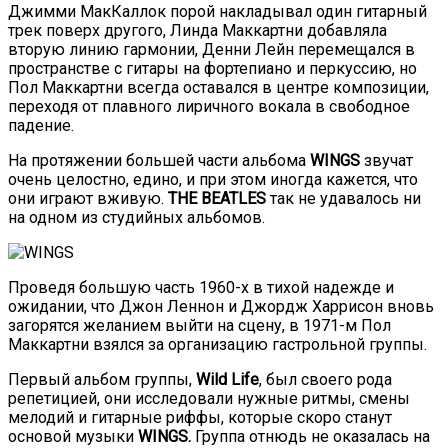
Джимми МакКаллок порой накладывал один гитарный
трек поверх другого, Линда Маккартни добавляла
вторую линию гармонии, Денни Лейн перемещался в
пространстве с гитары на фортепиано и перкуссию, но
Пол Маккартни всегда оставался в центре композиции,
переходя от плавного лиричного вокала в свободное
падение.
На протяжении большей части альбома
WINGS
звучат
очень целостно, едино, и при этом иногда кажется, что
они играют вживую.
THE BEATLES
так не удавалось ни
на одном из студийных альбомов.
Проведя большую часть 1960-х в тихой надежде и
ожидании, что Джон Леннон и Джордж Харрисон вновь
загорятся желанием выйти на сцену, в 1971-м Пол
Маккартни взялся за организацию гастрольной группы.
Первый альбом группы,
Wild Life
, был своего рода
репетицией, они исследовали нужные ритмы, смены
мелодий и гитарные риффы, которые скоро станут
основой музыки
WINGS.
Группа отнюдь не оказалась на