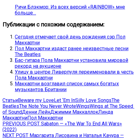
Ричи Блэкмор: Из всех версий «RAINBOW» мне
больше…
Публикации с похожим содержанием:
Сегодня отмечает свой день рождения сэр Пол
Маккартни
Пол Маккартни издаст ранее неизвестные песни
The Beatles
Бас-гитара Пола Маккартни установила мировой
рекорд на аукционе
Улицу в центре Ливерпуля переименовали в честь
Пола Маккартни
Маккартни возглавил список самых богатых
музыкантов Британии
Статьи
Beware my Lovе
Let ‘Em In
Silly Love Songs
The
Beatles
The Note You Never Wrote
Wings
Wings at The Speed ​​
of Sound
Денни Лейн
Джимми Маккаллок
Линда
Маккартни
Пол Маккартни
Навигация
Previous
PREVIOUS POST
Sabaton — «The War To End All Wars»
post:
(2022)
по
Next
NEXT POST
Маргарита Лисовина и Наталья Качура —