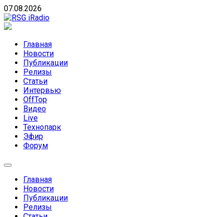
Skip
07.08.2026
to
content
RSG iRadio
RSG iRadio — Музыка различных музыкальных
направлений без возрастных ограничений
Главная
Новости
Публикации
Релизы
Статьи
Интервью
OffTop
Видео
Live
Технопарк
Эфир
Форум
Главная
Новости
Публикации
Релизы
Статьи