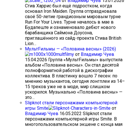
от
Владимир Чуев
15.01.2026
Стив Харрис был ещё подростком, когда
основал Iron Maiden. Группа отпраздновала
своё 50-летие грандиозным мировым турне
Run For Your Lives. Турне началось в мае в
Будапеште и ознаменовало дебют нового
барабанщика Саймона Доусона,
приглашённого из сайд-проекта Стива British
Lion…
МультFильмы — «Половина весны» (2026)
от
Владимир Чуев
15.04.2026
Группа «МультFильмы» выпустила
альбом «Половина весны». Он стал десятой
полноформатной работой в дискографии
коллектива. В пластинку вошло 7 песен: по
мнению музыкантов, сегодня лонгплеи из 14–
15 треков уже не в моде, мир слишком
ускорился. Музыкально «Половина весны» —
это…
Slipknot стали персонажами компьютерной
игры Smite
от
Владимир Чуев
16.05.2022
Slipknot стали
персонажами компьютерной игры Smite. В
многопользовательском экшене с конца мая