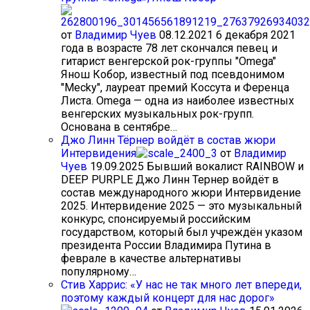
от
Владимир Чуев
08.12.2021
6 декабря 2021
года в возрасте 78 лет скончался певец и
гитарист венгерской рок-группы "Omega"
Янош Кобор, известный под псевдонимом
"Mecky", лауреат премий Коссута и Ференца
Листа. Omega — одна из наиболее известных
венгерских музыкальных рок-групп.
Основана в сентябре…
Джо Линн Тёрнер войдёт в состав жюри
Интервидения
от
Владимир
Чуев
19.09.2025
Бывший вокалист RAINBOW и
DEEP PURPLE Джо Линн Тернер войдёт в
состав международного жюри Интервидение
2025. Интервидение 2025 — это музыкальный
конкурс, спонсируемый российским
государством, который был учреждён указом
президента России Владимира Путина в
феврале в качестве альтернативы
популярному…
Стив Харрис: «У нас не так много лет впереди,
поэтому каждый концерт для нас дорог»