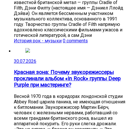
известной британской метал — группы Cradle of
Filth, Дэни Филту (настоящее имя — Дэниел Ллойд
Дэйви). Он является бессменным участником
музыкального коллектива, основанного в 1991
году. Творчество группы Cradle of Filth напрямую
вдохновлено классическими фильмами ужасов и
готической литературой, а сам Дэни
История рок - музыки
0 comments
30.07.2026
Красная зона: Почему звукорежиссеры
проклинали альбом «In Rock» группы Deep
Purple при мастеринге?
Весной 1970 года в коридорах лондонской студии
Abbey Road царила паника, не имеющая отношения
к битломании. Звукорежиссер Мартин Бёрч,
человек с железными нервами, работавший со
всеми грандами британского рока, вышел из
аппаратной покурить. Его руки слегка дрожали.