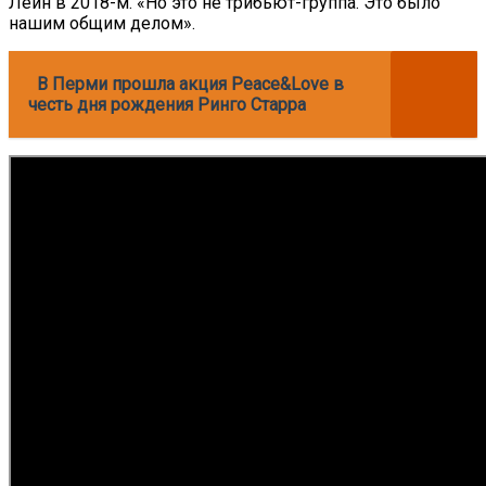
Лейн в 2018-м. «Но это не трибьют-группа. Это было
нашим общим делом».
В Перми прошла акция Peace&Love в
честь дня рождения Ринго Старра