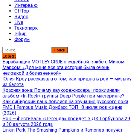
Интервью
OffTop
Видео
Live
Технопарк
Эфир
Форум
Найти:
Latest
Барабанщик MÖTLEY CRÜE о судебной тяжбе с Миком
Марсом: «Для меня вся эта история была очень
неловкой и болезненной»
Юлия Кроу рассказала о том, как пришла в рок — музыку
из балета
Красная зона: Почему звукорежиссеры проклинали
альбом «In Rock» группы Deep Purple при мастеринге?
Как сибирский панк повлиял на звучание русского рока
FMD | Famous Music Донбасс ТОП–8 июля: рок-сцена
(2026)
Рок — фестиваль «Легенда» пройдёт в ДК Горбунова 29
и 30 августа 2026 года
Linkin Park, The Smashing Pumpkins и Ramones получат