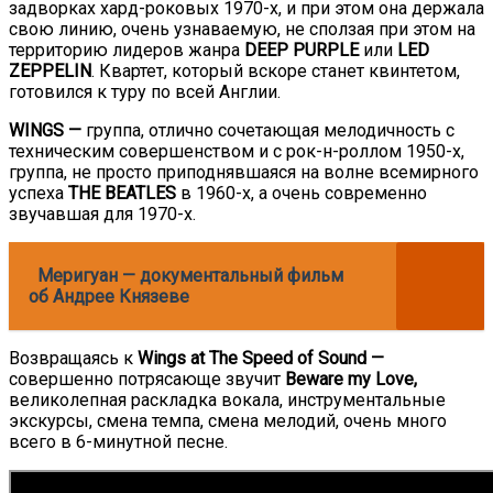
задворках хард-роковых 1970-х, и при этом она держала
свою линию, очень узнаваемую, не сползая при этом на
территорию лидеров жанра
DEEP PURPLE
или
LED
ZEPPELIN
. Квартет, который вскоре станет квинтетом,
готовился к туру по всей Англии.
WINGS —
группа, отлично сочетающая мелодичность с
техническим совершенством и с рок-н-роллом 1950-х,
группа, не просто приподнявшаяся на волне всемирного
успеха
THE BEATLES
в 1960-х, а очень современно
звучавшая для 1970-х.
Меригуан — документальный фильм
об Андрее Князеве
Возвращаясь к
Wings at The Speed ​​of Sound —
совершенно потрясающе звучит
Beware my Lovе,
великолепная раскладка вокала, инструментальные
экскурсы, смена темпа, смена мелодий, очень много
всего в 6-минутной песне.