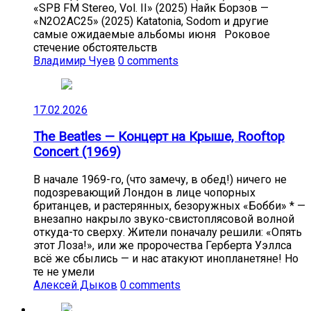
«SPB FM Stereo, Vol. II» (2025) Найк Борзов —
«N2O2AC25» (2025) Katatonia, Sodom и другие
самые ожидаемые альбомы июня Роковое
стечение обстоятельств
Владимир Чуев
0 comments
17.02.2026
The Beatles — Концерт на Крыше, Rooftop
Concert (1969)
В начале 1969-го, (что замечу, в обед!) ничего не
подозревающий Лондон в лице чопорных
британцев, и растерянных, безоружных «Бобби» * —
внезапно накрыло звуко-свистоплясовой волной
откуда-то сверху. Жители поначалу решили: «Опять
этот Лоза!», или же пророчества Герберта Уэллса
всё же сбылись — и нас атакуют инопланетяне! Но
те не умели
Алексей Дыков
0 comments