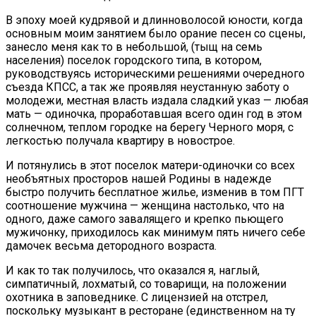
В эпоху моей кудрявой и длинноволосой юности, когда
основным моим занятием было орание песен со сцены,
занесло меня как то в небольшой, (тыщ на семь
населения) поселок городского типа, в котором,
руководствуясь историческими решениями очередного
съезда КПСС, а так же проявляя неустанную заботу о
молодежи, местная власть издала сладкий указ — любая
мать — одиночка, проработавшая всего один год в этом
солнечном, теплом городке на берегу Черного моря, с
легкостью получала квартиру в новострое.
И потянулись в этот поселок матери-одиночки со всех
необъятных просторов нашей Родины в надежде
быстро получить бесплатное жилье, изменив в том ПГТ
соотношение мужчина — женщина настолько, что на
одного, даже самого завалящего и крепко пьющего
мужичонку, приходилось как минимум пять ничего себе
дамочек весьма детородного возраста.
И как то так получилось, что оказался я, наглый,
симпатичный, лохматый, со товарищи, на положении
охотника в заповеднике. С лицензией на отстрел,
поскольку музыкант в ресторане (единственном на ту