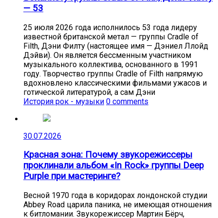
— 53
25 июля 2026 года исполнилось 53 года лидеру
известной британской метал — группы Cradle of
Filth, Дэни Филту (настоящее имя — Дэниел Ллойд
Дэйви). Он является бессменным участником
музыкального коллектива, основанного в 1991
году. Творчество группы Cradle of Filth напрямую
вдохновлено классическими фильмами ужасов и
готической литературой, а сам Дэни
История рок - музыки
0 comments
30.07.2026
Красная зона: Почему звукорежиссеры
проклинали альбом «In Rock» группы Deep
Purple при мастеринге?
Весной 1970 года в коридорах лондонской студии
Abbey Road царила паника, не имеющая отношения
к битломании. Звукорежиссер Мартин Бёрч,