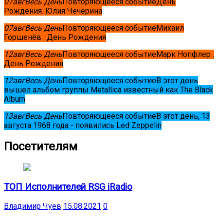
07
авг
Весь День
Повторяющееся событие
День
Рождения. Юлия Чечерина
07
авг
Весь День
Повторяющееся событие
Михаил
Горшенёв . День Рождения
12
авг
Весь День
Повторяющееся событие
Марк Нопфлер .
День Рождения
12
авг
Весь День
Повторяющееся событие
В этот день
вышел альбом группы Metallica известный как The Black
Album
13
авг
Весь День
Повторяющееся событие
В этот день, 13
августа 1968 года - появились Led Zeppelin
Посетителям
ТОП Исполнителей RSG iRadio
Владимир Чуев
15.08.2021
0