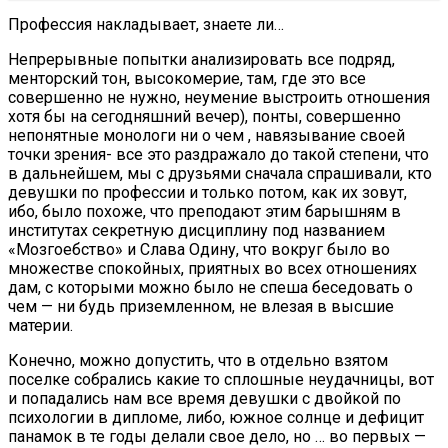
Профессия накладывает, знаете ли…
Непрерывные попытки анализировать все подряд,
менторский тон, высокомерие, там, где это все
совершенно не нужно, неумение выстроить отношения
хотя бы на сегодняшний вечер), понты, совершенно
непонятные монологи ни о чем , навязывание своей
точки зрения- все это раздражало до такой степени, что
в дальнейшем, мы с друзьями сначала спрашивали, кто
девушки по профессии и только потом, как их зовут,
ибо, было похоже, что преподают этим барышням в
институтах секретную дисциплину под названием
«Мозгоебство» и Слава Одину, что вокруг было во
множестве спокойных, приятных во всех отношениях
дам, с которыми можно было не спеша беседовать о
чем — ни будь приземленном, не влезая в высшие
материи.
Конечно, можно допустить, что в отдельно взятом
поселке собрались какие то сплошные неудачницы, вот
и попадались нам все время девушки с двойкой по
психологии в дипломе, либо, южное солнце и дефицит
панамок в те годы делали свое дело, но … во первых —