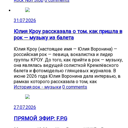
Rock Non Stop
0 comments
31.07.2026
Юлия Кроу рассказала о том, как пришла в
рок — музыку из балета
Юлия Кроу (настоящее имя — Юлия Воронина) —
российская рок — певица, вокалистка и лидер
группы КРОУ. До того, как прийти в рок — музыку,
она являлась ведущей солисткой Кремлёвского
балета и фотомоделью глянцевых журналов. В
июне 2026 года Юлия Воронина дала интервью, в
рамках которого рассказала о том, как
История рок - музыки
0 comments
27.07.2026
ПРЯМОЙ ЭФИР: F.P.G