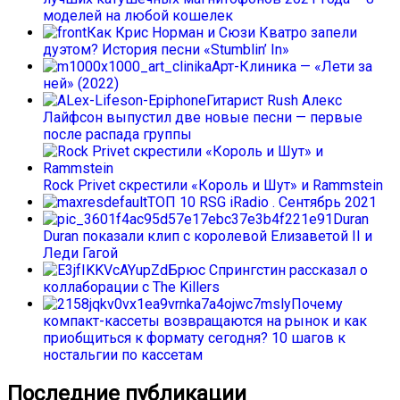
моделей на любой кошелек
Как Крис Норман и Сюзи Кватро запели
дуэтом? История песни «Stumblin’ In»
Арт-Клиника — «Лети за
ней» (2022)
Гитарист Rush Алекс
Лайфсон выпустил две новые песни — первые
после распада группы
Rock Privet скрестили «Король и Шут» и Rammstein
ТОП 10 RSG iRadio . Сентябрь 2021
Duran
Duran показали клип с королевой Елизаветой II и
Леди Гагой
Брюс Спрингстин рассказал о
коллаборации с The Killers
Почему
компакт-кассеты возвращаются на рынок и как
приобщиться к формату сегодня? 10 шагов к
ностальгии по кассетам
Последние публикации