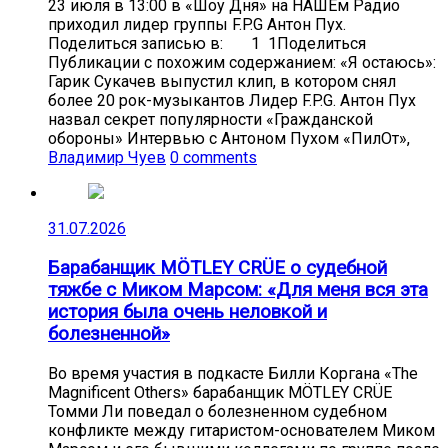
23 июля в 13:00 в «Шоу Дня» на НАШЕм Радио
приходил лидер группы F.P.G Антон Пух.
Поделиться записью в: 1 1Поделиться
Публикации с похожим содержанием: «Я остаюсь»:
Гарик Сукачев выпустил клип, в котором снял
более 20 рок-музыкантов Лидер F.P.G. Антон Пух
назвал секрет популярности «Гражданской
обороны» Интервью с Антоном Пухом «ПилОт»,
Владимир Чуев
0 comments
31.07.2026
Барабанщик MÖTLEY CRÜE о судебной
тяжбе с Миком Марсом: «Для меня вся эта
история была очень неловкой и
болезненной»
Во время участия в подкасте Билли Коргана «The
Magnificent Others» барабанщик MÖTLEY CRÜE
Томми Ли поведал о болезненном судебном
конфликте между гитаристом-основателем Миком