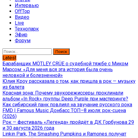
Интервью
OffTop
Видео
Live
Технопарк
Эфир
Форум
Найти:
Latest
Барабанщик MÖTLEY CRÜE о судебной тяжбе с Миком
Марсом: «Для меня вся эта история была очень
неловкой и болезненной»
Юлия Кроу рассказала о том, как пришла в рок — музыку
из балета
Красная зона: Почему звукорежиссеры проклинали
альбом «In Rock» группы Deep Purple при мастеринге?
Как сибирский панк повлиял на звучание русского рока
FMD | Famous Music Донбасс ТОП–8 июля: рок-сцена
(2026)
Рок — фестиваль «Легенда» пройдёт в ДК Горбунова 29
и 30 августа 2026 года
Linkin Park, The Smashing Pumpkins и Ramones получат