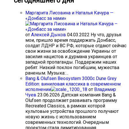
сегодняшнего дня
Маргарита Лисовина и Наталья Качура —
«Донбасс за нами»
от
Алексей Дыков
04.03.2022
Ну что, друзья
мои, пришло время поддержать Донбасс,
солдат ЛДНР и ВС РФ, которые отдают сейчас
свои жизни за освобождение Украины от
засилия нацистов и дурмана украинцев от
западной пропаганды. Поддержим наших
ребят. Низкий поклон погибшим, мужества
раненым. Музыка:…
Bang & Olufsen Beosystem 3000c Dune Grey
Edition: виниловая классика в современном
исполнении
от
Владимир
Чуев
23.06.2026
Датская компания Bang &
Olufsen продолжает развивать программу
Recreated Classics, в рамках которой
культовые устройства прошлого получают
новую жизнь с использованием
современных технологий. Очередным
проектом стала лимитированная