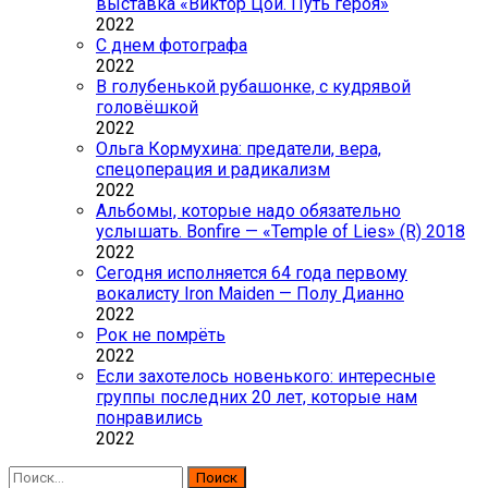
выставка «Виктор Цой. Путь героя»
2022
С днем фотографа
2022
В голубенькой рубашонке, с кудрявой
головёшкой
2022
Ольга Кормухина: предатели, вера,
спецоперация и радикализм
2022
Альбомы, которые надо обязательно
услышать. Bonfire — «Temple of Lies» (R) 2018
2022
Сегодня исполняется 64 года первому
вокалисту Iron Maiden — Полу Дианно
2022
Рок не помрёть
2022
Если захотелось новенького: интересные
группы последних 20 лет, которые нам
понравились
2022
Найти: