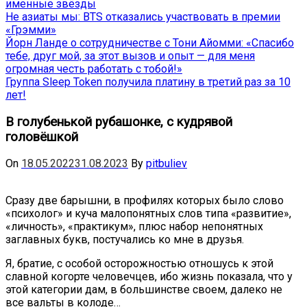
именные звёзды
Не азиаты мы: BTS отказались участвовать в премии
«Грэмми»
Йорн Ланде о сотрудничестве с Тони Айомми: «Спасибо
тебе, друг мой, за этот вызов и опыт — для меня
огромная честь работать с тобой!»
Группа Sleep Token получила платину в третий раз за 10
лет!
В голубенькой рубашонке, с кудрявой
головёшкой
On
18.05.2022
31.08.2023
By
pitbuliev
Сразу две барышни, в профилях которых было слово
«психолог» и куча малопонятных слов типа «развитие»,
«личность», «практикум», плюс набор непонятных
заглавных букв, постучались ко мне в друзья.
Я, братие, с особой осторожностью отношусь к этой
славной когорте человечцев, ибо жизнь показала, что у
этой категории дам, в большинстве своем, далеко не
все вальты в колоде…