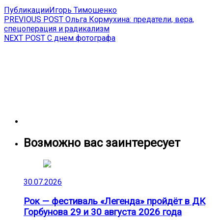
Публикации
Игорь Тимошенко
Навигация
Previous
PREVIOUS POST
Ольга Кормухина: предатели, вера,
post:
спецоперация и радикализм
по
Next
NEXT POST
С днем фотографа
записям
post:
Возможно вас заинтересует
30.07.2026
Рок — фестиваль «Легенда» пройдёт в ДК
Горбунова 29 и 30 августа 2026 года