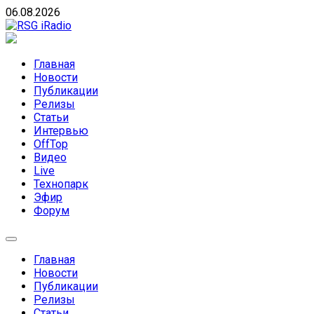
Skip
06.08.2026
to
content
RSG iRadio
RSG iRadio — Музыка различных музыкальных
направлений без возрастных ограничений
Главная
Новости
Публикации
Релизы
Статьи
Интервью
OffTop
Видео
Live
Технопарк
Эфир
Форум
Главная
Новости
Публикации
Релизы
Статьи