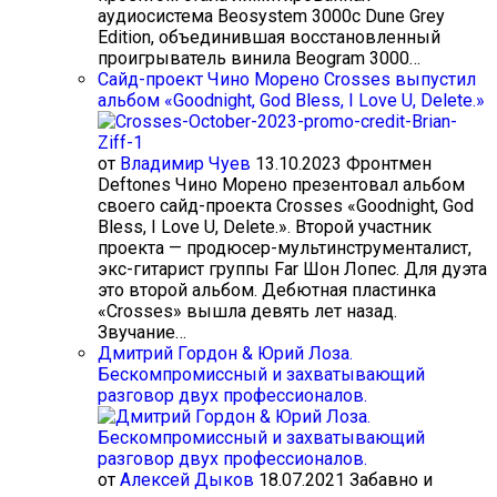
аудиосистема Beosystem 3000c Dune Grey
Edition, объединившая восстановленный
проигрыватель винила Beogram 3000…
Сайд-проект Чино Морено Crosses выпустил
альбом «Goodnight, God Bless, I Love U, Delete.»
от
Владимир Чуев
13.10.2023
Фронтмен
Deftones Чино Морено презентовал альбом
своего сайд-проекта Crosses «Goodnight, God
Bless, I Love U, Delete.». Второй участник
проекта — продюсер-мультинструменталист,
экс-гитарист группы Far Шон Лопес. Для дуэта
это второй альбом. Дебютная пластинка
«Crosses» вышла девять лет назад.
Звучание…
Дмитрий Гордон & Юрий Лоза.
Бескомпромиссный и захватывающий
разговор двух профессионалов.
от
Алексей Дыков
18.07.2021
Забавно и