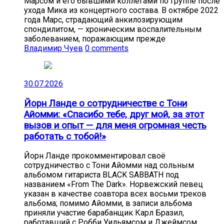
Марсом и его бывшими коллегами по группе после
ухода Мика из концертного состава. В октябре 2022
года Марс, страдающий анкилозирующим
спондилитом, — хроническим воспалительным
заболеванием, поражающим прежде
Владимир Чуев
0 comments
30.07.2026
Йорн Ланде о сотрудничестве с Тони
Айомми: «Спасибо тебе, друг мой, за этот
вызов и опыт — для меня огромная честь
работать с тобой!»
Йорн Ланде прокомментировал своё
сотрудничество с Тони Айомми над сольным
альбомом гитариста BLACK SABBATH под
названием «From The Dark». Норвежский певец
указан в качестве соавтора всех восьми треков
альбома; помимо Айомми, в записи альбома
приняли участие барабанщик Карл Бразил,
работавший с Робби Уильямсом и Джеймсом