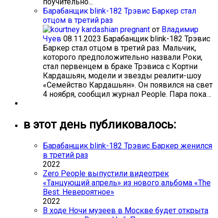
поучительно...
Барабанщик blink-182 Трэвис Баркер стал
отцом в третий раз
от
Владимир
Чуев
08.11.2023
Барабанщик blink-182 Трэвис
Баркер стал отцом в третий раз. Мальчик,
которого предположительно назвали Роки,
стал первенцем в браке Трэвиса с Кортни
Кардашьян, модели и звезды реалити-шоу
«Семейство Кардашьян». Он появился на свет
4 ноября, сообщил журнал People. Пара пока…
в этот день публиковалось:
Барабанщик blink-182 Трэвис Баркер женился
в третий раз
2022
Zero People выпустили видеотрек
«Танцующий апрель» из нового альбома «The
Best: Невероятное»
2022
В ходе Ночи музеев в Москве будет открыта